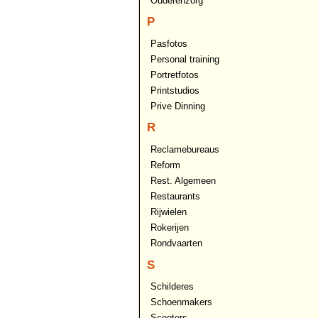
Ouderenzorg
P
Pasfotos
Personal training
Portretfotos
Printstudios
Prive Dinning
R
Reclamebureaus
Reform
Rest. Algemeen
Restaurants
Rijwielen
Rokerijen
Rondvaarten
S
Schilderes
Schoenmakers
Scooters