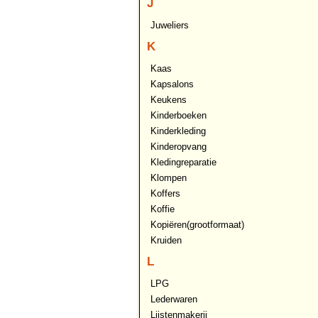
J
Juweliers
K
Kaas
Kapsalons
Keukens
Kinderboeken
Kinderkleding
Kinderopvang
Kledingreparatie
Klompen
Koffers
Koffie
Kopiëren(grootformaat)
Kruiden
L
LPG
Lederwaren
Lijstenmakerij