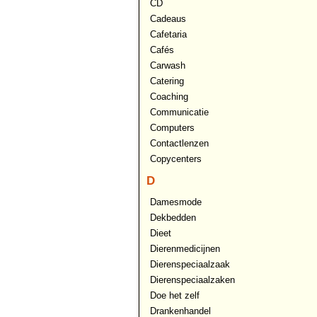
CD
Cadeaus
Cafetaria
Cafés
Carwash
Catering
Coaching
Communicatie
Computers
Contactlenzen
Copycenters
D
Damesmode
Dekbedden
Dieet
Dierenmedicijnen
Dierenspeciaalzaak
Dierenspeciaalzaken
Doe het zelf
Drankenhandel