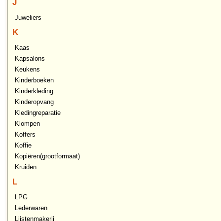
J
Juweliers
K
Kaas
Kapsalons
Keukens
Kinderboeken
Kinderkleding
Kinderopvang
Kledingreparatie
Klompen
Koffers
Koffie
Kopiëren(grootformaat)
Kruiden
L
LPG
Lederwaren
Lijstenmakerij