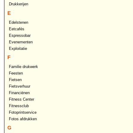
Drukkerijen
E
Edelstenen
Eetcafés
Espressobar
Evenementen
Exploitatie
F
Familie drukwerk
Feesten
Fietsen
Fietsverhuur
Financiënen
Fitness Center
Fitnessclub
Fotoprintservice
Fotos afdrukken
G