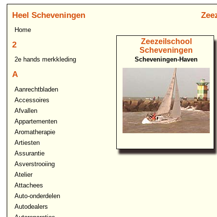
Heel Scheveningen
Zee
Home
Zeezeilschool
2
Scheveningen
Scheveningen-Haven
2e hands merkkleding
A
Aanrechtbladen
Accessoires
Afvallen
Appartementen
Aromatherapie
Artiesten
Assurantie
Asverstrooiing
Atelier
Attachees
Auto-onderdelen
Autodealers