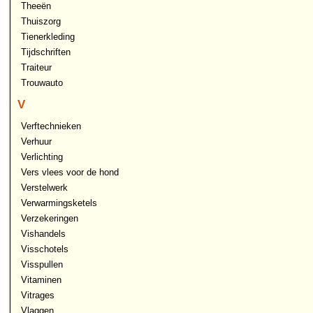
Theeën
Thuiszorg
Tienerkleding
Tijdschriften
Traiteur
Trouwauto
V
Verftechnieken
Verhuur
Verlichting
Vers vlees voor de hond
Verstelwerk
Verwarmingsketels
Verzekeringen
Vishandels
Visschotels
Visspullen
Vitaminen
Vitrages
Vlaggen