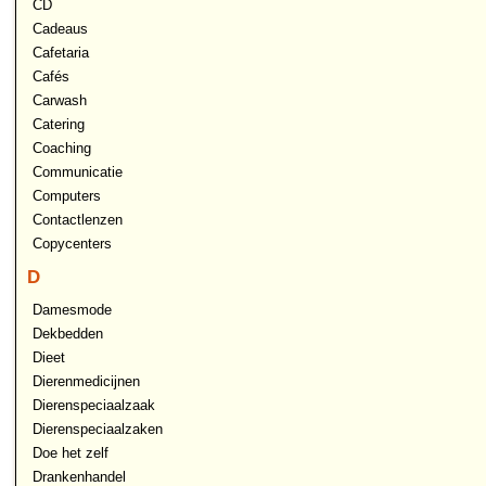
CD
Cadeaus
Cafetaria
Cafés
Carwash
Catering
Coaching
Communicatie
Computers
Contactlenzen
Copycenters
D
Damesmode
Dekbedden
Dieet
Dierenmedicijnen
Dierenspeciaalzaak
Dierenspeciaalzaken
Doe het zelf
Drankenhandel