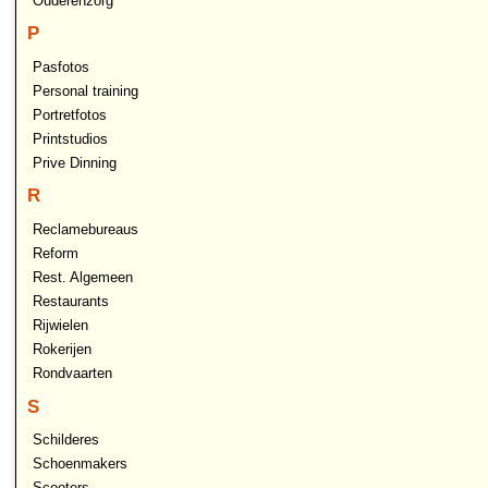
Ouderenzorg
P
Pasfotos
Personal training
Portretfotos
Printstudios
Prive Dinning
R
Reclamebureaus
Reform
Rest. Algemeen
Restaurants
Rijwielen
Rokerijen
Rondvaarten
S
Schilderes
Schoenmakers
Scooters