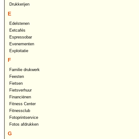
Drukkerijen
E
Edelstenen
Eetcafés
Espressobar
Evenementen
Exploitatie
F
Familie drukwerk
Feesten
Fietsen
Fietsverhuur
Financiënen
Fitness Center
Fitnessclub
Fotoprintservice
Fotos afdrukken
G