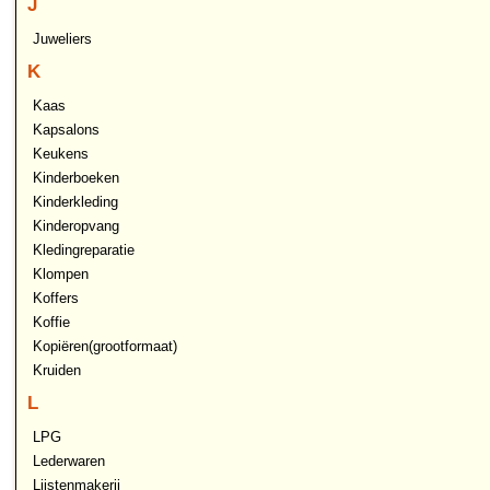
J
Juweliers
K
Kaas
Kapsalons
Keukens
Kinderboeken
Kinderkleding
Kinderopvang
Kledingreparatie
Klompen
Koffers
Koffie
Kopiëren(grootformaat)
Kruiden
L
LPG
Lederwaren
Lijstenmakerij