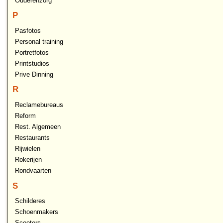
Ouderenzorg
P
Pasfotos
Personal training
Portretfotos
Printstudios
Prive Dinning
R
Reclamebureaus
Reform
Rest. Algemeen
Restaurants
Rijwielen
Rokerijen
Rondvaarten
S
Schilderes
Schoenmakers
Scooters