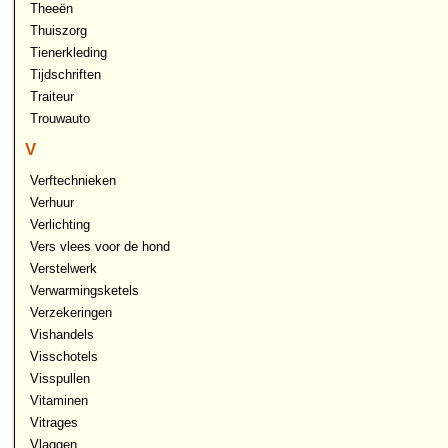
Theeën
Thuiszorg
Tienerkleding
Tijdschriften
Traiteur
Trouwauto
V
Verftechnieken
Verhuur
Verlichting
Vers vlees voor de hond
Verstelwerk
Verwarmingsketels
Verzekeringen
Vishandels
Visschotels
Visspullen
Vitaminen
Vitrages
Vlaggen