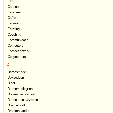
CD
Cadeaus
Cafetaria
Cafés
Carwash
Catering
Coaching
Communicatie
Computers
Contactlenzen
Copycenters
D
Damesmode
Dekbedden
Dieet
Dierenmedicijnen
Dierenspeciaalzaak
Dierenspeciaalzaken
Doe het zelf
Drankenhandel