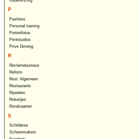
Ouderenzorg
P
Pasfotos
Personal training
Portretfotos
Printstudios
Prive Dinning
R
Reclamebureaus
Reform
Rest. Algemeen
Restaurants
Rijwielen
Rokerijen
Rondvaarten
S
Schilderes
Schoenmakers
Scooters