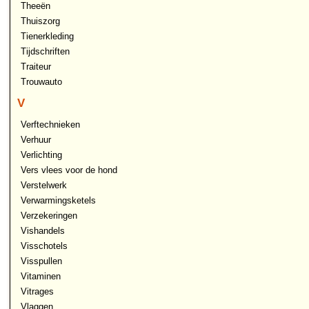
Theeën
Thuiszorg
Tienerkleding
Tijdschriften
Traiteur
Trouwauto
V
Verftechnieken
Verhuur
Verlichting
Vers vlees voor de hond
Verstelwerk
Verwarmingsketels
Verzekeringen
Vishandels
Visschotels
Visspullen
Vitaminen
Vitrages
Vlaggen