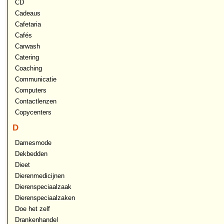
CD
Cadeaus
Cafetaria
Cafés
Carwash
Catering
Coaching
Communicatie
Computers
Contactlenzen
Copycenters
D
Damesmode
Dekbedden
Dieet
Dierenmedicijnen
Dierenspeciaalzaak
Dierenspeciaalzaken
Doe het zelf
Drankenhandel