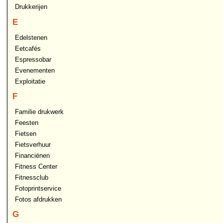
Drukkerijen
E
Edelstenen
Eetcafés
Espressobar
Evenementen
Exploitatie
F
Familie drukwerk
Feesten
Fietsen
Fietsverhuur
Financiënen
Fitness Center
Fitnessclub
Fotoprintservice
Fotos afdrukken
G