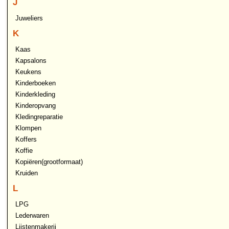
J
Juweliers
K
Kaas
Kapsalons
Keukens
Kinderboeken
Kinderkleding
Kinderopvang
Kledingreparatie
Klompen
Koffers
Koffie
Kopiëren(grootformaat)
Kruiden
L
LPG
Lederwaren
Lijstenmakerij