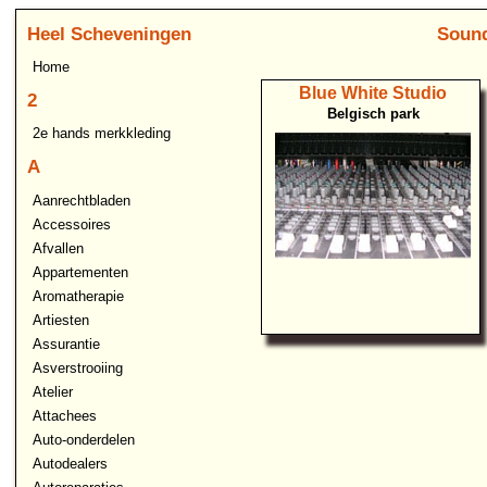
Heel Scheveningen
Sound
Home
Blue White Studio
2
Belgisch park
2e hands merkkleding
A
Aanrechtbladen
Accessoires
Afvallen
Appartementen
Aromatherapie
Artiesten
Assurantie
Asverstrooiing
Atelier
Attachees
Auto-onderdelen
Autodealers