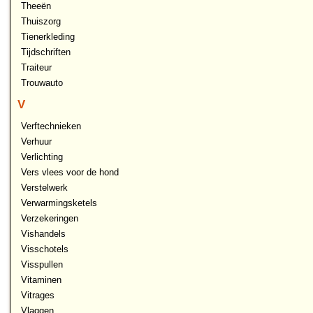
Theeën
Thuiszorg
Tienerkleding
Tijdschriften
Traiteur
Trouwauto
V
Verftechnieken
Verhuur
Verlichting
Vers vlees voor de hond
Verstelwerk
Verwarmingsketels
Verzekeringen
Vishandels
Visschotels
Visspullen
Vitaminen
Vitrages
Vlaggen