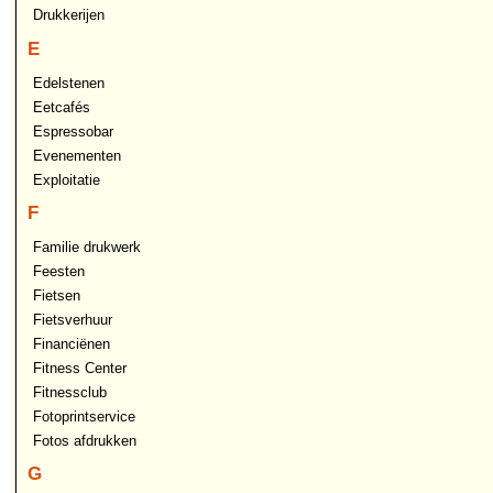
Drukkerijen
E
Edelstenen
Eetcafés
Espressobar
Evenementen
Exploitatie
F
Familie drukwerk
Feesten
Fietsen
Fietsverhuur
Financiënen
Fitness Center
Fitnessclub
Fotoprintservice
Fotos afdrukken
G