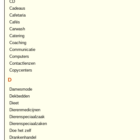
CD
Cadeaus
Cafetaria
Cafés
Carwash
Catering
Coaching
Communicatie
Computers
Contactlenzen
Copycenters
D
Damesmode
Dekbedden
Dieet
Dierenmedicijnen
Dierenspeciaalzaak
Dierenspeciaalzaken
Doe het zelf
Drankenhandel