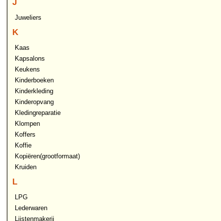
J
Juweliers
K
Kaas
Kapsalons
Keukens
Kinderboeken
Kinderkleding
Kinderopvang
Kledingreparatie
Klompen
Koffers
Koffie
Kopiëren(grootformaat)
Kruiden
L
LPG
Lederwaren
Lijstenmakerij