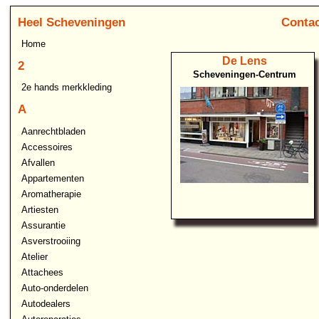
Heel Scheveningen
Contac
Home
De Lens
2
Scheveningen-Centrum
2e hands merkkleding
A
Aanrechtbladen
Accessoires
Afvallen
Appartementen
Aromatherapie
Artiesten
Assurantie
Asverstrooiing
Atelier
Attachees
Auto-onderdelen
Autodealers