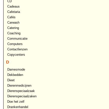
CD
Cadeaus
Cafetaria
Cafés
Carwash
Catering
Coaching
Communicatie
Computers
Contactlenzen
Copycenters
D
Damesmode
Dekbedden
Dieet
Dierenmedicijnen
Dierenspeciaalzaak
Dierenspeciaalzaken
Doe het zelf
Drankenhandel