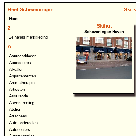
Heel Scheveningen
Ski-
Home
Skihut
2
Scheveningen-Haven
2e hands merkkleding
A
Aanrechtbladen
Accessoires
Afvallen
Appartementen
Aromatherapie
Artiesten
Assurantie
Asverstrooiing
Atelier
Attachees
Auto-onderdelen
Autodealers