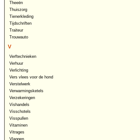
Theeën
Thuiszorg
Tienerkleding
Tijdschriften
Traiteur
Trouwauto
V
Verftechnieken
Verhuur
Verlichting
Vers vlees voor de hond
Verstelwerk
Verwarmingsketels
Verzekeringen
Vishandels
Visschotels
Visspullen
Vitaminen
Vitrages
Vlaggen