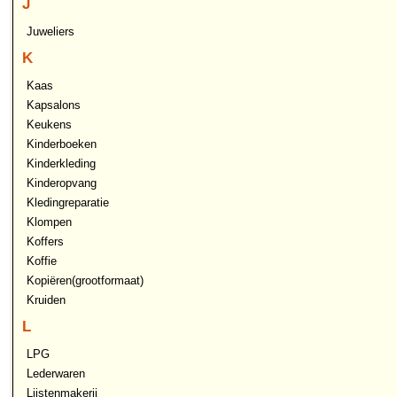
J
Juweliers
K
Kaas
Kapsalons
Keukens
Kinderboeken
Kinderkleding
Kinderopvang
Kledingreparatie
Klompen
Koffers
Koffie
Kopiëren(grootformaat)
Kruiden
L
LPG
Lederwaren
Lijstenmakerij