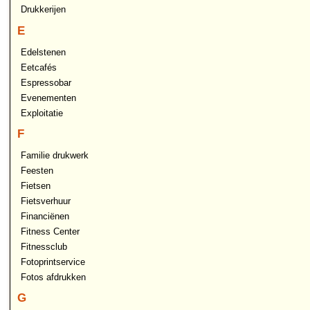
Drukkerijen
E
Edelstenen
Eetcafés
Espressobar
Evenementen
Exploitatie
F
Familie drukwerk
Feesten
Fietsen
Fietsverhuur
Financiënen
Fitness Center
Fitnessclub
Fotoprintservice
Fotos afdrukken
G