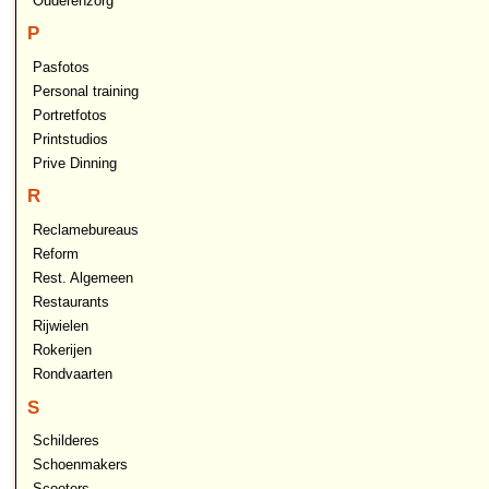
Ouderenzorg
P
Pasfotos
Personal training
Portretfotos
Printstudios
Prive Dinning
R
Reclamebureaus
Reform
Rest. Algemeen
Restaurants
Rijwielen
Rokerijen
Rondvaarten
S
Schilderes
Schoenmakers
Scooters