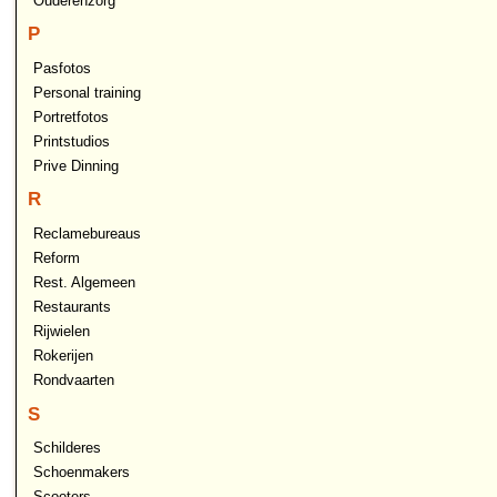
Ouderenzorg
P
Pasfotos
Personal training
Portretfotos
Printstudios
Prive Dinning
R
Reclamebureaus
Reform
Rest. Algemeen
Restaurants
Rijwielen
Rokerijen
Rondvaarten
S
Schilderes
Schoenmakers
Scooters