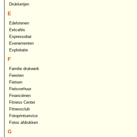
Drukkerijen
E
Edelstenen
Eetcafés
Espressobar
Evenementen
Exploitatie
F
Familie drukwerk
Feesten
Fietsen
Fietsverhuur
Financiënen
Fitness Center
Fitnessclub
Fotoprintservice
Fotos afdrukken
G