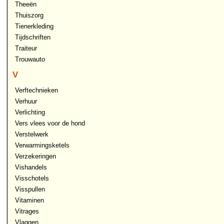
Theeën
Thuiszorg
Tienerkleding
Tijdschriften
Traiteur
Trouwauto
V
Verftechnieken
Verhuur
Verlichting
Vers vlees voor de hond
Verstelwerk
Verwarmingsketels
Verzekeringen
Vishandels
Visschotels
Visspullen
Vitaminen
Vitrages
Vlaggen