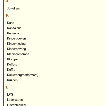
J
Juweliers
K
Kaas
Kapsalons
Keukens
Kinderboeken
Kinderkleding
Kinderopvang
Kledingreparatie
Klompen
Koffers
Koffie
Kopiëren(grootformaat)
Kruiden
L
LPG
Lederwaren
Lijstenmakerij