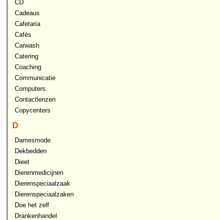
CD
Cadeaus
Cafetaria
Cafés
Carwash
Catering
Coaching
Communicatie
Computers
Contactlenzen
Copycenters
D
Damesmode
Dekbedden
Dieet
Dierenmedicijnen
Dierenspeciaalzaak
Dierenspeciaalzaken
Doe het zelf
Drankenhandel