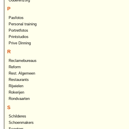
Ouderenzorg
P
Pasfotos
Personal training
Portretfotos
Printstudios
Prive Dinning
R
Reclamebureaus
Reform
Rest. Algemeen
Restaurants
Rijwielen
Rokerijen
Rondvaarten
S
Schilderes
Schoenmakers
Scooters