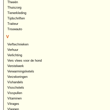
Theeën
Thuiszorg
Tienerkleding
Tijdschriften
Traiteur
Trouwauto
V
Verftechnieken
Verhuur
Verlichting
Vers vlees voor de hond
Verstelwerk
Verwarmingsketels
Verzekeringen
Vishandels
Visschotels
Visspullen
Vitaminen
Vitrages
Vlaggen