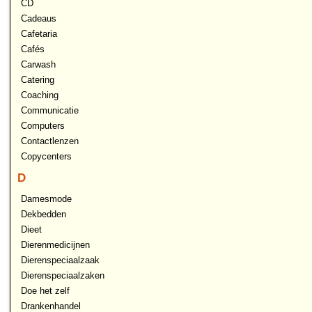
CD
Cadeaus
Cafetaria
Cafés
Carwash
Catering
Coaching
Communicatie
Computers
Contactlenzen
Copycenters
D
Damesmode
Dekbedden
Dieet
Dierenmedicijnen
Dierenspeciaalzaak
Dierenspeciaalzaken
Doe het zelf
Drankenhandel