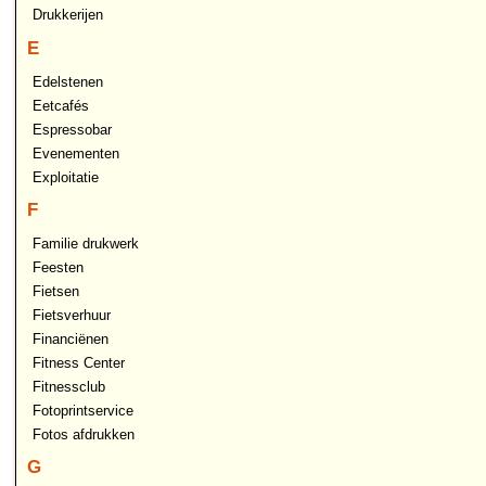
Drukkerijen
E
Edelstenen
Eetcafés
Espressobar
Evenementen
Exploitatie
F
Familie drukwerk
Feesten
Fietsen
Fietsverhuur
Financiënen
Fitness Center
Fitnessclub
Fotoprintservice
Fotos afdrukken
G