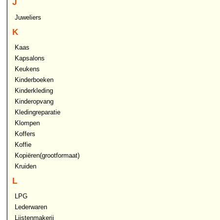
J
Juweliers
K
Kaas
Kapsalons
Keukens
Kinderboeken
Kinderkleding
Kinderopvang
Kledingreparatie
Klompen
Koffers
Koffie
Kopiëren(grootformaat)
Kruiden
L
LPG
Lederwaren
Lijstenmakerij