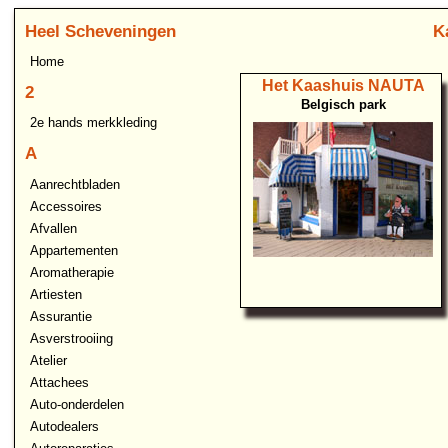
Heel Scheveningen
K
Home
Het Kaashuis NAUTA
2
Belgisch park
2e hands merkkleding
A
Aanrechtbladen
Accessoires
Afvallen
Appartementen
Aromatherapie
Artiesten
Assurantie
Asverstrooiing
Atelier
Attachees
Auto-onderdelen
Autodealers