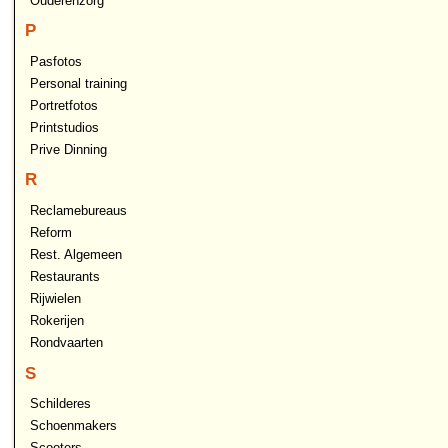
Ouderenzorg
P
Pasfotos
Personal training
Portretfotos
Printstudios
Prive Dinning
R
Reclamebureaus
Reform
Rest. Algemeen
Restaurants
Rijwielen
Rokerijen
Rondvaarten
S
Schilderes
Schoenmakers
Scooters