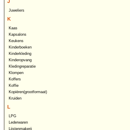
J
Juweliers
K
Kaas
Kapsalons
Keukens
Kinderboeken
Kinderkleding
Kinderopvang
Kledingreparatie
Klompen
Koffers
Koffie
Kopiëren(grootformaat)
Kruiden
L
LPG
Lederwaren
Lijstenmakerij