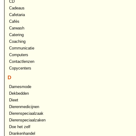
CD
Cadeaus
Cafetaria
Cafés
Carwash
Catering
Coaching
Communicatie
Computers
Contactlenzen
Copycenters
D
Damesmode
Dekbedden
Dieet
Dierenmedicijnen
Dierenspeciaalzaak
Dierenspeciaalzaken
Doe het zelf
Drankenhandel