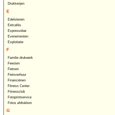
Drukkerijen
E
Edelstenen
Eetcafés
Espressobar
Evenementen
Exploitatie
F
Familie drukwerk
Feesten
Fietsen
Fietsverhuur
Financiënen
Fitness Center
Fitnessclub
Fotoprintservice
Fotos afdrukken
G