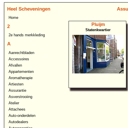
Heel Scheveningen
Assu
Home
Pluijm
2
Statenkwartier
2e hands merkkleding
A
Aanrechtbladen
Accessoires
Afvallen
Appartementen
Aromatherapie
Artiesten
Assurantie
Asverstrooiing
Atelier
Attachees
Auto-onderdelen
Autodealers