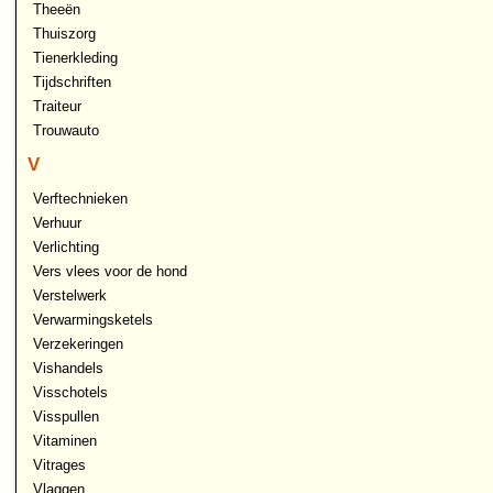
Theeën
Thuiszorg
Tienerkleding
Tijdschriften
Traiteur
Trouwauto
V
Verftechnieken
Verhuur
Verlichting
Vers vlees voor de hond
Verstelwerk
Verwarmingsketels
Verzekeringen
Vishandels
Visschotels
Visspullen
Vitaminen
Vitrages
Vlaggen