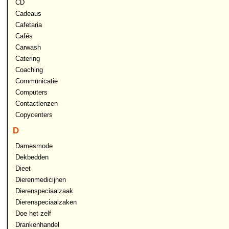
CD
Cadeaus
Cafetaria
Cafés
Carwash
Catering
Coaching
Communicatie
Computers
Contactlenzen
Copycenters
D
Damesmode
Dekbedden
Dieet
Dierenmedicijnen
Dierenspeciaalzaak
Dierenspeciaalzaken
Doe het zelf
Drankenhandel