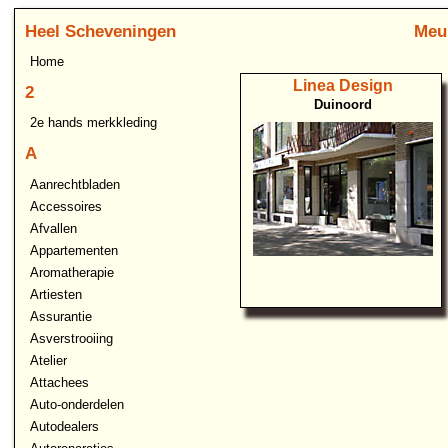
Heel Scheveningen
Meu
Home
Linea Design
2
Duinoord
2e hands merkkleding
A
Aanrechtbladen
Accessoires
Afvallen
Appartementen
Aromatherapie
Artiesten
Assurantie
Asverstrooiing
Atelier
Attachees
Auto-onderdelen
Autodealers