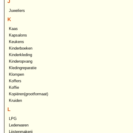
J
Juweliers
K
Kaas
Kapsalons
Keukens
Kinderboeken
Kinderkleding
Kinderopvang
Kledingreparatie
Klompen
Koffers
Koffie
Kopiëren(grootformaat)
Kruiden
L
LPG
Lederwaren
Lijstenmakerij