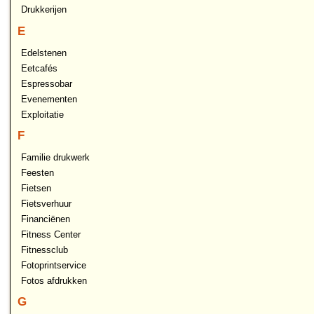
Drukkerijen
E
Edelstenen
Eetcafés
Espressobar
Evenementen
Exploitatie
F
Familie drukwerk
Feesten
Fietsen
Fietsverhuur
Financiënen
Fitness Center
Fitnessclub
Fotoprintservice
Fotos afdrukken
G