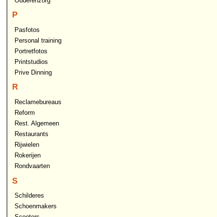
Ouderenzorg
P
Pasfotos
Personal training
Portretfotos
Printstudios
Prive Dinning
R
Reclamebureaus
Reform
Rest. Algemeen
Restaurants
Rijwielen
Rokerijen
Rondvaarten
S
Schilderes
Schoenmakers
Scooters