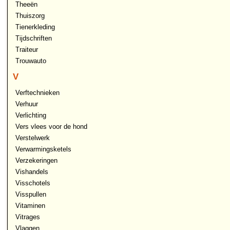
Theeën
Thuiszorg
Tienerkleding
Tijdschriften
Traiteur
Trouwauto
V
Verftechnieken
Verhuur
Verlichting
Vers vlees voor de hond
Verstelwerk
Verwarmingsketels
Verzekeringen
Vishandels
Visschotels
Visspullen
Vitaminen
Vitrages
Vlaggen