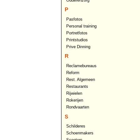
Ouderenzorg
P
Pasfotos
Personal training
Portretfotos
Printstudios
Prive Dinning
R
Reclamebureaus
Reform
Rest. Algemeen
Restaurants
Rijwielen
Rokerijen
Rondvaarten
S
Schilderes
Schoenmakers
Scooters