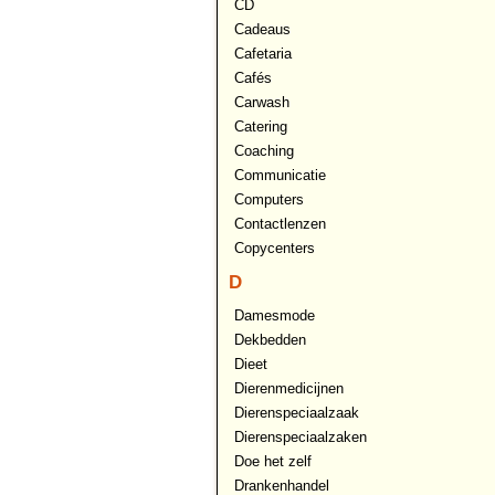
CD
Cadeaus
Cafetaria
Cafés
Carwash
Catering
Coaching
Communicatie
Computers
Contactlenzen
Copycenters
D
Damesmode
Dekbedden
Dieet
Dierenmedicijnen
Dierenspeciaalzaak
Dierenspeciaalzaken
Doe het zelf
Drankenhandel