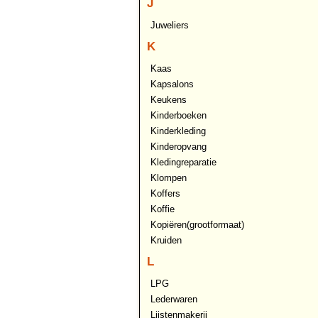
J
Juweliers
K
Kaas
Kapsalons
Keukens
Kinderboeken
Kinderkleding
Kinderopvang
Kledingreparatie
Klompen
Koffers
Koffie
Kopiëren(grootformaat)
Kruiden
L
LPG
Lederwaren
Lijstenmakerij