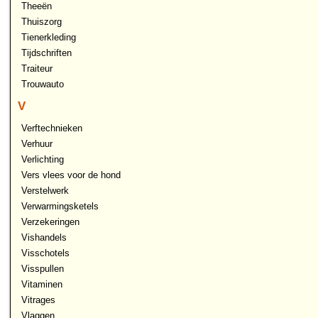
Theeën
Thuiszorg
Tienerkleding
Tijdschriften
Traiteur
Trouwauto
V
Verftechnieken
Verhuur
Verlichting
Vers vlees voor de hond
Verstelwerk
Verwarmingsketels
Verzekeringen
Vishandels
Visschotels
Visspullen
Vitaminen
Vitrages
Vlaggen