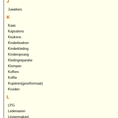
J
Juweliers
K
Kaas
Kapsalons
Keukens
Kinderboeken
Kinderkleding
Kinderopvang
Kledingreparatie
Klompen
Koffers
Koffie
Kopiëren(grootformaat)
Kruiden
L
LPG
Lederwaren
Lijstenmakerij