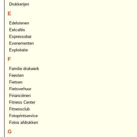
Drukkerijen
E
Edelstenen
Eetcafés
Espressobar
Evenementen
Exploitatie
F
Familie drukwerk
Feesten
Fietsen
Fietsverhuur
Financiënen
Fitness Center
Fitnessclub
Fotoprintservice
Fotos afdrukken
G