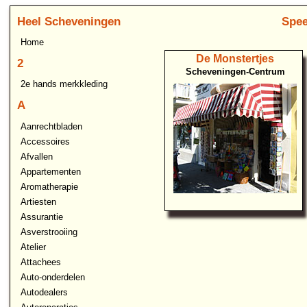
Heel Scheveningen
Spee
Home
De Monstertjes
2
Scheveningen-Centrum
2e hands merkkleding
A
Aanrechtbladen
Accessoires
Afvallen
Appartementen
Aromatherapie
Artiesten
Assurantie
Asverstrooiing
Atelier
Attachees
Auto-onderdelen
Autodealers