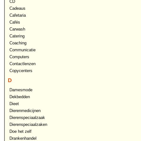
CD
Cadeaus
Cafetaria
Cafés
Carwash
Catering
Coaching
Communicatie
Computers
Contactlenzen
Copycenters
D
Damesmode
Dekbedden
Dieet
Dierenmedicijnen
Dierenspeciaalzaak
Dierenspeciaalzaken
Doe het zelf
Drankenhandel