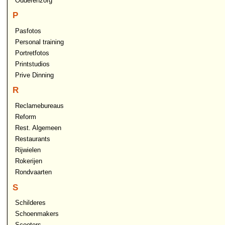
Ouderenzorg
P
Pasfotos
Personal training
Portretfotos
Printstudios
Prive Dinning
R
Reclamebureaus
Reform
Rest. Algemeen
Restaurants
Rijwielen
Rokerijen
Rondvaarten
S
Schilderes
Schoenmakers
Scooters