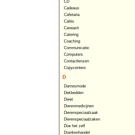
CD
Cadeaus
Cafetaria
Cafés
Carwash
Catering
Coaching
Communicatie
Computers
Contactlenzen
Copycenters
D
Damesmode
Dekbedden
Dieet
Dierenmedicijnen
Dierenspeciaalzaak
Dierenspeciaalzaken
Doe het zelf
Drankenhandel