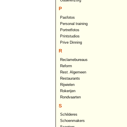
Ouderenzorg
P
Pasfotos
Personal training
Portretfotos
Printstudios
Prive Dinning
R
Reclamebureaus
Reform
Rest. Algemeen
Restaurants
Rijwielen
Rokerijen
Rondvaarten
S
Schilderes
Schoenmakers
Scooters