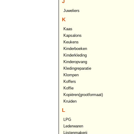
J
Juweliers
K
Kaas
Kapsalons
Keukens
Kinderboeken
Kinderkleding
Kinderopvang
Kledingreparatie
Klompen
Koffers
Koffie
Kopiëren(grootformaat)
Kruiden
L
LPG
Lederwaren
Lijstenmakerij