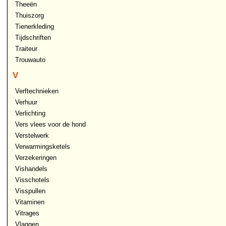
Theeën
Thuiszorg
Tienerkleding
Tijdschriften
Traiteur
Trouwauto
V
Verftechnieken
Verhuur
Verlichting
Vers vlees voor de hond
Verstelwerk
Verwarmingsketels
Verzekeringen
Vishandels
Visschotels
Visspullen
Vitaminen
Vitrages
Vlaggen