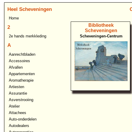
Heel Scheveningen
Home
Bibliotheek
2
Scheveningen
Scheveningen-Centrum
2e hands merkkleding
A
Aanrechtbladen
Accessoires
Afvallen
Appartementen
Aromatherapie
Artiesten
Assurantie
Asverstrooiing
Atelier
Attachees
Auto-onderdelen
Autodealers