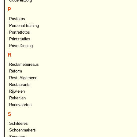
Ouderenzorg
P
Pasfotos
Personal training
Portretfotos
Printstudios
Prive Dinning
R
Reclamebureaus
Reform
Rest. Algemeen
Restaurants
Rijwielen
Rokerijen
Rondvaarten
S
Schilderes
Schoenmakers
Scooters