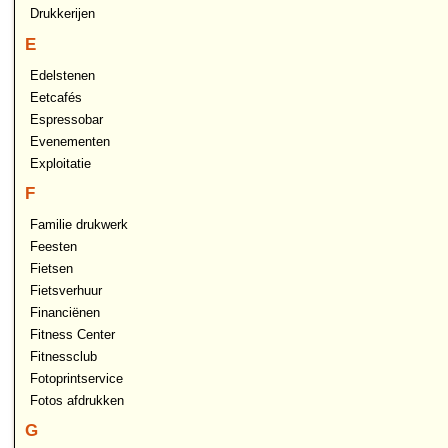
Drukkerijen
E
Edelstenen
Eetcafés
Espressobar
Evenementen
Exploitatie
F
Familie drukwerk
Feesten
Fietsen
Fietsverhuur
Financiënen
Fitness Center
Fitnessclub
Fotoprintservice
Fotos afdrukken
G