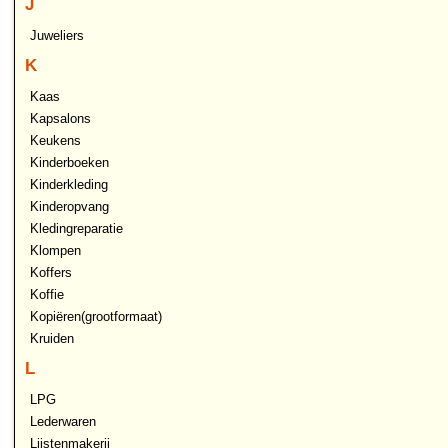
J
Juweliers
K
Kaas
Kapsalons
Keukens
Kinderboeken
Kinderkleding
Kinderopvang
Kledingreparatie
Klompen
Koffers
Koffie
Kopiëren(grootformaat)
Kruiden
L
LPG
Lederwaren
Lijstenmakerij