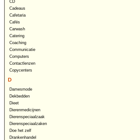
CD
Cadeaus
Cafetaria
Cafés
Carwash
Catering
Coaching
Communicatie
Computers
Contactlenzen
Copycenters
D
Damesmode
Dekbedden
Dieet
Dierenmedicijnen
Dierenspeciaalzaak
Dierenspeciaalzaken
Doe het zelf
Drankenhandel