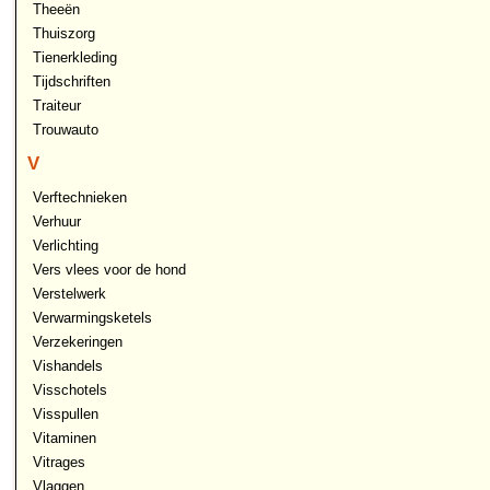
Theeën
Thuiszorg
Tienerkleding
Tijdschriften
Traiteur
Trouwauto
V
Verftechnieken
Verhuur
Verlichting
Vers vlees voor de hond
Verstelwerk
Verwarmingsketels
Verzekeringen
Vishandels
Visschotels
Visspullen
Vitaminen
Vitrages
Vlaggen