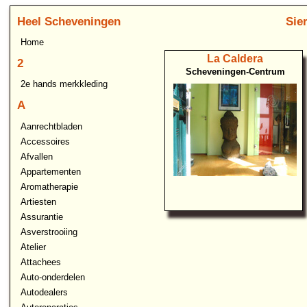
Heel Scheveningen
Sie
Home
La Caldera
2
Scheveningen-Centrum
2e hands merkkleding
A
Aanrechtbladen
Accessoires
Afvallen
Appartementen
Aromatherapie
Artiesten
Assurantie
Asverstrooiing
Atelier
Attachees
Auto-onderdelen
Autodealers