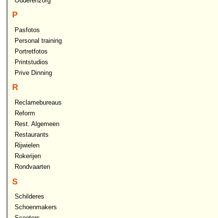
Ouderenzorg
P
Pasfotos
Personal training
Portretfotos
Printstudios
Prive Dinning
R
Reclamebureaus
Reform
Rest. Algemeen
Restaurants
Rijwielen
Rokerijen
Rondvaarten
S
Schilderes
Schoenmakers
Scooters