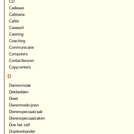
CD
Cadeaus
Cafetaria
Cafés
Carwash
Catering
Coaching
Communicatie
Computers
Contactlenzen
Copycenters
D
Damesmode
Dekbedden
Dieet
Dierenmedicijnen
Dierenspeciaalzaak
Dierenspeciaalzaken
Doe het zelf
Drankenhandel