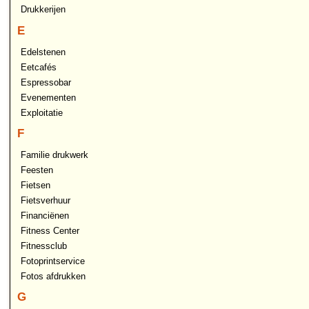
Drukkerijen
E
Edelstenen
Eetcafés
Espressobar
Evenementen
Exploitatie
F
Familie drukwerk
Feesten
Fietsen
Fietsverhuur
Financiënen
Fitness Center
Fitnessclub
Fotoprintservice
Fotos afdrukken
G