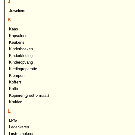
J
Juweliers
K
Kaas
Kapsalons
Keukens
Kinderboeken
Kinderkleding
Kinderopvang
Kledingreparatie
Klompen
Koffers
Koffie
Kopiëren(grootformaat)
Kruiden
L
LPG
Lederwaren
Lijstenmakerij