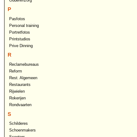
Ouderenzorg
P
Pasfotos
Personal training
Portretfotos
Printstudios
Prive Dinning
R
Reclamebureaus
Reform
Rest. Algemeen
Restaurants
Rijwielen
Rokerijen
Rondvaarten
S
Schilderes
Schoenmakers
Scooters