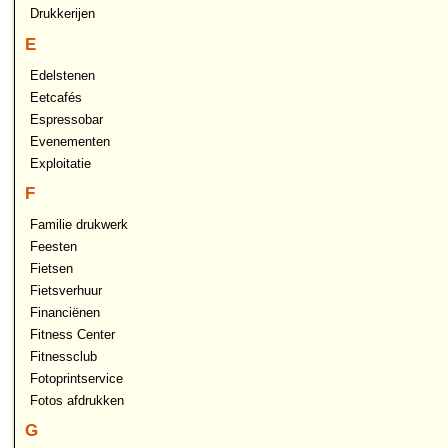
Drukkerijen
E
Edelstenen
Eetcafés
Espressobar
Evenementen
Exploitatie
F
Familie drukwerk
Feesten
Fietsen
Fietsverhuur
Financiënen
Fitness Center
Fitnessclub
Fotoprintservice
Fotos afdrukken
G