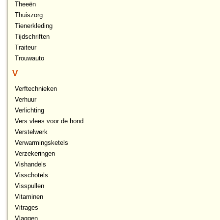
Theeën
Thuiszorg
Tienerkleding
Tijdschriften
Traiteur
Trouwauto
V
Verftechnieken
Verhuur
Verlichting
Vers vlees voor de hond
Verstelwerk
Verwarmingsketels
Verzekeringen
Vishandels
Visschotels
Visspullen
Vitaminen
Vitrages
Vlaggen