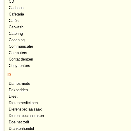
CD
Cadeaus
Cafetaria
Cafés
Carwash
Catering
Coaching
Communicatie
Computers
Contactlenzen
Copycenters
D
Damesmode
Dekbedden
Dieet
Dierenmedicijnen
Dierenspeciaalzaak
Dierenspeciaalzaken
Doe het zelf
Drankenhandel