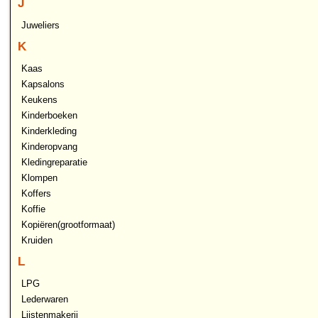
J
Juweliers
K
Kaas
Kapsalons
Keukens
Kinderboeken
Kinderkleding
Kinderopvang
Kledingreparatie
Klompen
Koffers
Koffie
Kopiëren(grootformaat)
Kruiden
L
LPG
Lederwaren
Lijstenmakerij