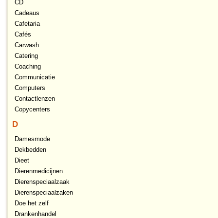
CD
Cadeaus
Cafetaria
Cafés
Carwash
Catering
Coaching
Communicatie
Computers
Contactlenzen
Copycenters
D
Damesmode
Dekbedden
Dieet
Dierenmedicijnen
Dierenspeciaalzaak
Dierenspeciaalzaken
Doe het zelf
Drankenhandel