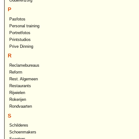
Ouderenzorg
P
Pasfotos
Personal training
Portretfotos
Printstudios
Prive Dinning
R
Reclamebureaus
Reform
Rest. Algemeen
Restaurants
Rijwielen
Rokerijen
Rondvaarten
S
Schilderes
Schoenmakers
Scooters