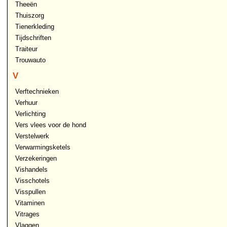
Theeën
Thuiszorg
Tienerkleding
Tijdschriften
Traiteur
Trouwauto
V
Verftechnieken
Verhuur
Verlichting
Vers vlees voor de hond
Verstelwerk
Verwarmingsketels
Verzekeringen
Vishandels
Visschotels
Visspullen
Vitaminen
Vitrages
Vlaggen