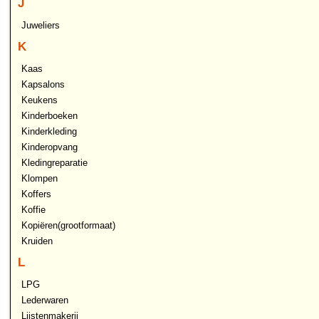
J
Juweliers
K
Kaas
Kapsalons
Keukens
Kinderboeken
Kinderkleding
Kinderopvang
Kledingreparatie
Klompen
Koffers
Koffie
Kopiëren(grootformaat)
Kruiden
L
LPG
Lederwaren
Lijstenmakerij