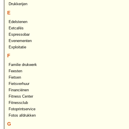
Drukkerijen
E
Edelstenen
Eetcafés
Espressobar
Evenementen
Exploitatie
F
Familie drukwerk
Feesten
Fietsen
Fietsverhuur
Financiënen
Fitness Center
Fitnessclub
Fotoprintservice
Fotos afdrukken
G