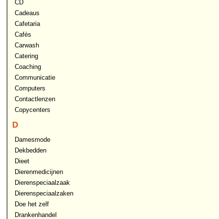
CD
Cadeaus
Cafetaria
Cafés
Carwash
Catering
Coaching
Communicatie
Computers
Contactlenzen
Copycenters
D
Damesmode
Dekbedden
Dieet
Dierenmedicijnen
Dierenspeciaalzaak
Dierenspeciaalzaken
Doe het zelf
Drankenhandel