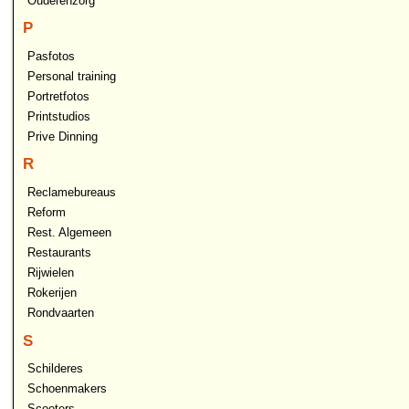
Ouderenzorg
P
Pasfotos
Personal training
Portretfotos
Printstudios
Prive Dinning
R
Reclamebureaus
Reform
Rest. Algemeen
Restaurants
Rijwielen
Rokerijen
Rondvaarten
S
Schilderes
Schoenmakers
Scooters