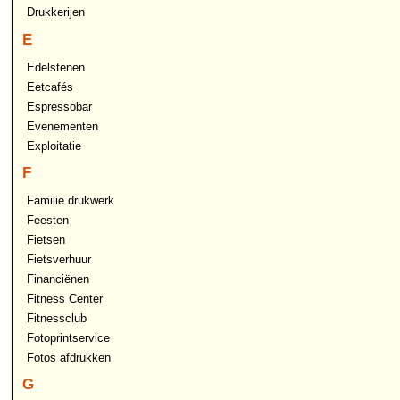
Drukkerijen
E
Edelstenen
Eetcafés
Espressobar
Evenementen
Exploitatie
F
Familie drukwerk
Feesten
Fietsen
Fietsverhuur
Financiënen
Fitness Center
Fitnessclub
Fotoprintservice
Fotos afdrukken
G