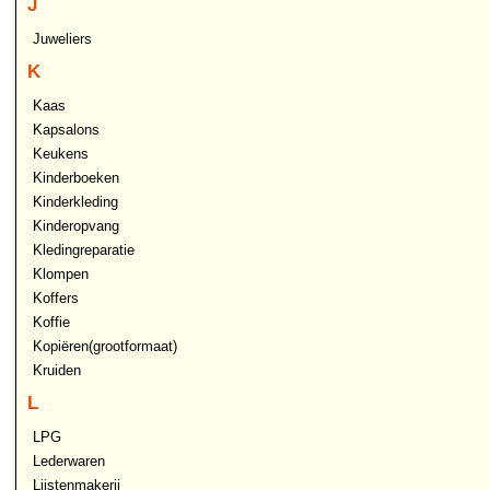
J
Juweliers
K
Kaas
Kapsalons
Keukens
Kinderboeken
Kinderkleding
Kinderopvang
Kledingreparatie
Klompen
Koffers
Koffie
Kopiëren(grootformaat)
Kruiden
L
LPG
Lederwaren
Lijstenmakerij