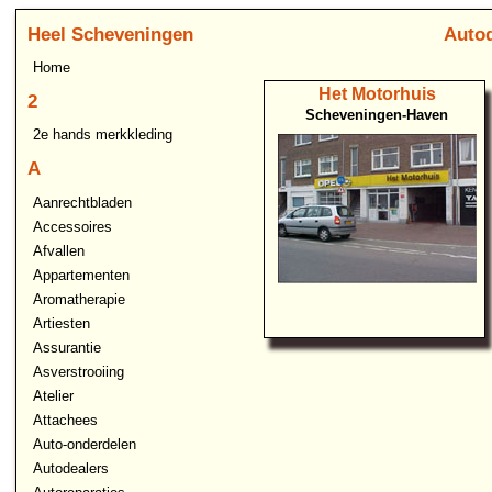
Heel Scheveningen
Autod
Home
Het Motorhuis
2
Scheveningen-Haven
2e hands merkkleding
A
Aanrechtbladen
Accessoires
Afvallen
Appartementen
Aromatherapie
Artiesten
Assurantie
Asverstrooiing
Atelier
Attachees
Auto-onderdelen
Autodealers