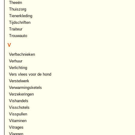
Theeën
Thuiszorg
Tienerkleding
Tijdschriften
Traiteur
Trouwauto
V
Verftechnieken
Verhuur
Verlichting
Vers vlees voor de hond
Verstelwerk
Verwarmingsketels
Verzekeringen
Vishandels
Visschotels
Visspullen
Vitaminen
Vitrages
Vlaggen