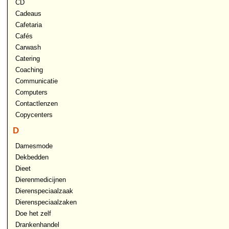
CD
Cadeaus
Cafetaria
Cafés
Carwash
Catering
Coaching
Communicatie
Computers
Contactlenzen
Copycenters
D
Damesmode
Dekbedden
Dieet
Dierenmedicijnen
Dierenspeciaalzaak
Dierenspeciaalzaken
Doe het zelf
Drankenhandel