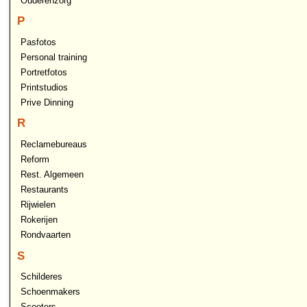
Ouderenzorg
P
Pasfotos
Personal training
Portretfotos
Printstudios
Prive Dinning
R
Reclamebureaus
Reform
Rest. Algemeen
Restaurants
Rijwielen
Rokerijen
Rondvaarten
S
Schilderes
Schoenmakers
Scooters