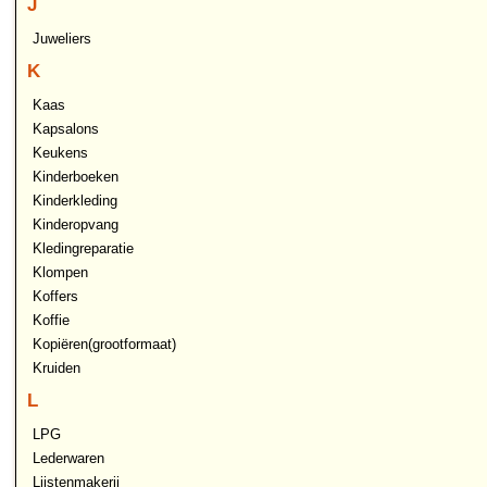
J
Juweliers
K
Kaas
Kapsalons
Keukens
Kinderboeken
Kinderkleding
Kinderopvang
Kledingreparatie
Klompen
Koffers
Koffie
Kopiëren(grootformaat)
Kruiden
L
LPG
Lederwaren
Lijstenmakerij