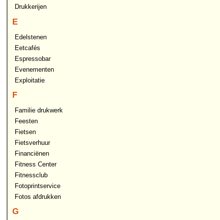
Drukkerijen
E
Edelstenen
Eetcafés
Espressobar
Evenementen
Exploitatie
F
Familie drukwerk
Feesten
Fietsen
Fietsverhuur
Financiënen
Fitness Center
Fitnessclub
Fotoprintservice
Fotos afdrukken
G