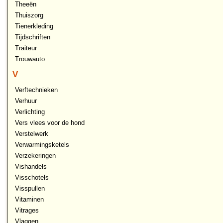
Theeën
Thuiszorg
Tienerkleding
Tijdschriften
Traiteur
Trouwauto
V
Verftechnieken
Verhuur
Verlichting
Vers vlees voor de hond
Verstelwerk
Verwarmingsketels
Verzekeringen
Vishandels
Visschotels
Visspullen
Vitaminen
Vitrages
Vlaggen