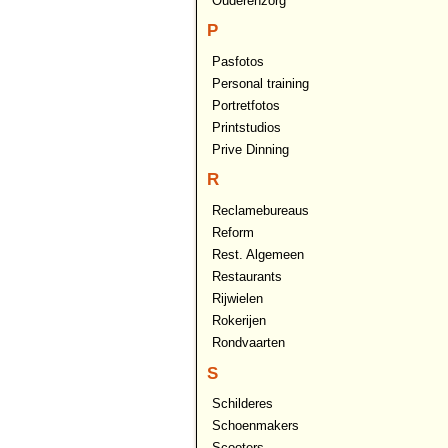
Ouderenzorg
P
Pasfotos
Personal training
Portretfotos
Printstudios
Prive Dinning
R
Reclamebureaus
Reform
Rest. Algemeen
Restaurants
Rijwielen
Rokerijen
Rondvaarten
S
Schilderes
Schoenmakers
Scooters