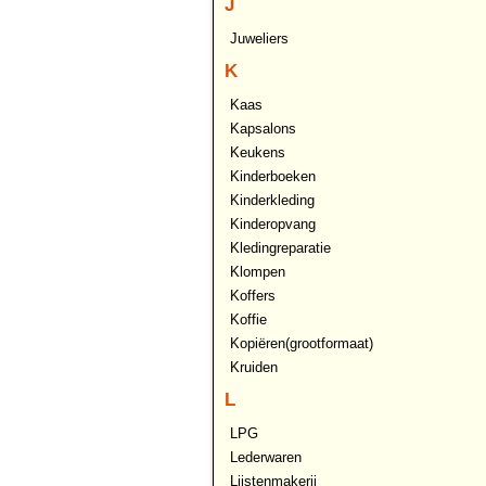
J
Juweliers
K
Kaas
Kapsalons
Keukens
Kinderboeken
Kinderkleding
Kinderopvang
Kledingreparatie
Klompen
Koffers
Koffie
Kopiëren(grootformaat)
Kruiden
L
LPG
Lederwaren
Lijstenmakerij