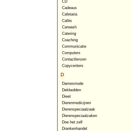
CD
Cadeaus
Cafetaria
Cafés
Carwash
Catering
Coaching
Communicatie
Computers
Contactlenzen
Copycenters
D
Damesmode
Dekbedden
Dieet
Dierenmedicijnen
Dierenspeciaalzaak
Dierenspeciaalzaken
Doe het zelf
Drankenhandel