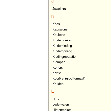
J
Juweliers
K
Kaas
Kapsalons
Keukens
Kinderboeken
Kinderkleding
Kinderopvang
Kledingreparatie
Klompen
Koffers
Koffie
Kopiëren(grootformaat)
Kruiden
L
LPG
Lederwaren
Lijstenmakerij