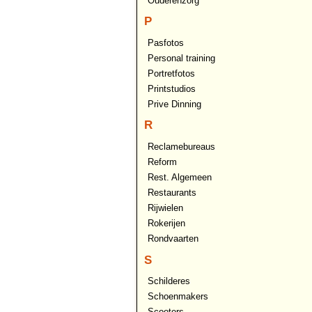
Ouderenzorg
P
Pasfotos
Personal training
Portretfotos
Printstudios
Prive Dinning
R
Reclamebureaus
Reform
Rest. Algemeen
Restaurants
Rijwielen
Rokerijen
Rondvaarten
S
Schilderes
Schoenmakers
Scooters