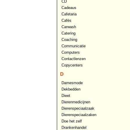
CD
Cadeaus
Cafetaria
Cafés
Carwash
Catering
Coaching
Communicatie
Computers
Contactlenzen
Copycenters
D
Damesmode
Dekbedden
Dieet
Dierenmedicijnen
Dierenspeciaalzaak
Dierenspeciaalzaken
Doe het zelf
Drankenhandel