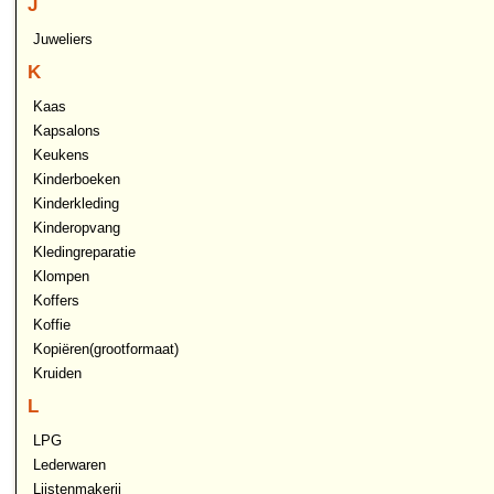
J
Juweliers
K
Kaas
Kapsalons
Keukens
Kinderboeken
Kinderkleding
Kinderopvang
Kledingreparatie
Klompen
Koffers
Koffie
Kopiëren(grootformaat)
Kruiden
L
LPG
Lederwaren
Lijstenmakerij