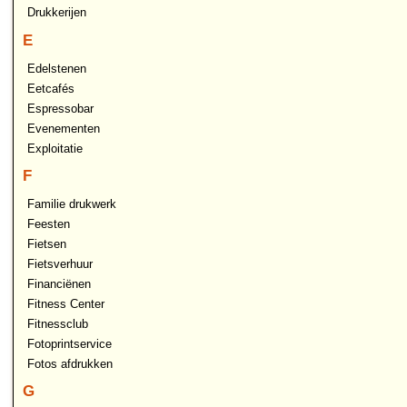
Drukkerijen
E
Edelstenen
Eetcafés
Espressobar
Evenementen
Exploitatie
F
Familie drukwerk
Feesten
Fietsen
Fietsverhuur
Financiënen
Fitness Center
Fitnessclub
Fotoprintservice
Fotos afdrukken
G