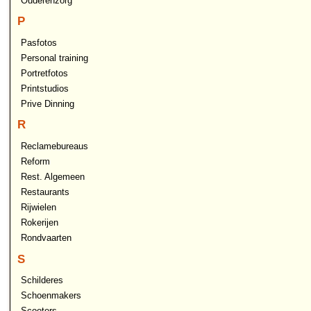
Ouderenzorg
P
Pasfotos
Personal training
Portretfotos
Printstudios
Prive Dinning
R
Reclamebureaus
Reform
Rest. Algemeen
Restaurants
Rijwielen
Rokerijen
Rondvaarten
S
Schilderes
Schoenmakers
Scooters