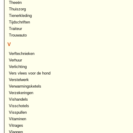
Theeën
Thuiszorg
Tienerkleding
Tijdschriften
Traiteur
Trouwauto
V
Verftechnieken
Verhuur
Verlichting
Vers vlees voor de hond
Verstelwerk
Verwarmingsketels
Verzekeringen
Vishandels
Visschotels
Visspullen
Vitaminen
Vitrages
Vlaggen