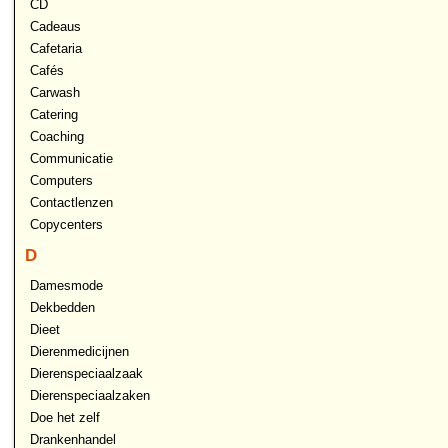
CD
Cadeaus
Cafetaria
Cafés
Carwash
Catering
Coaching
Communicatie
Computers
Contactlenzen
Copycenters
D
Damesmode
Dekbedden
Dieet
Dierenmedicijnen
Dierenspeciaalzaak
Dierenspeciaalzaken
Doe het zelf
Drankenhandel