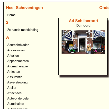
Heel Scheveningen
Onde
Home
Ad Schilperoort
2
Duinoord
2e hands merkkleding
A
Aanrechtbladen
Accessoires
Afvallen
Appartementen
Aromatherapie
Artiesten
Assurantie
Asverstrooiing
Atelier
Attachees
Auto-onderdelen
Autodealers