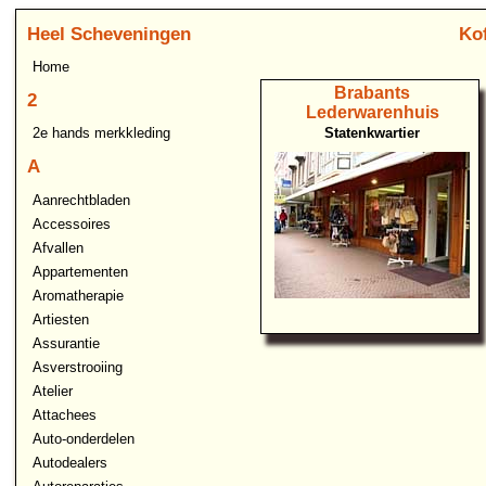
Heel Scheveningen
Kof
Home
Brabants
2
Lederwarenhuis
Statenkwartier
2e hands merkkleding
A
Aanrechtbladen
Accessoires
Afvallen
Appartementen
Aromatherapie
Artiesten
Assurantie
Asverstrooiing
Atelier
Attachees
Auto-onderdelen
Autodealers