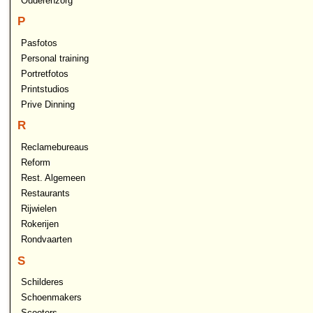
Ouderenzorg
P
Pasfotos
Personal training
Portretfotos
Printstudios
Prive Dinning
R
Reclamebureaus
Reform
Rest. Algemeen
Restaurants
Rijwielen
Rokerijen
Rondvaarten
S
Schilderes
Schoenmakers
Scooters