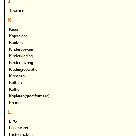
J
Juweliers
K
Kaas
Kapsalons
Keukens
Kinderboeken
Kinderkleding
Kinderopvang
Kledingreparatie
Klompen
Koffers
Koffie
Kopiëren(grootformaat)
Kruiden
L
LPG
Lederwaren
Lijstenmakerij