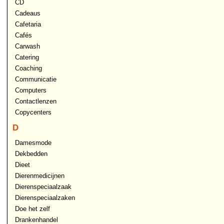
CD
Cadeaus
Cafetaria
Cafés
Carwash
Catering
Coaching
Communicatie
Computers
Contactlenzen
Copycenters
D
Damesmode
Dekbedden
Dieet
Dierenmedicijnen
Dierenspeciaalzaak
Dierenspeciaalzaken
Doe het zelf
Drankenhandel