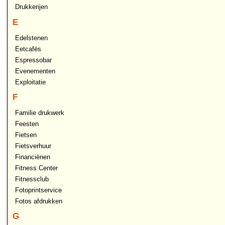
Drukkerijen
E
Edelstenen
Eetcafés
Espressobar
Evenementen
Exploitatie
F
Familie drukwerk
Feesten
Fietsen
Fietsverhuur
Financiënen
Fitness Center
Fitnessclub
Fotoprintservice
Fotos afdrukken
G