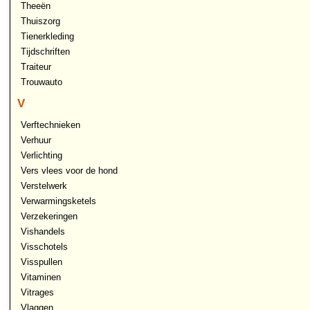
Theeën
Thuiszorg
Tienerkleding
Tijdschriften
Traiteur
Trouwauto
V
Verftechnieken
Verhuur
Verlichting
Vers vlees voor de hond
Verstelwerk
Verwarmingsketels
Verzekeringen
Vishandels
Visschotels
Visspullen
Vitaminen
Vitrages
Vlaggen