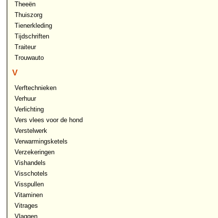
Theeën
Thuiszorg
Tienerkleding
Tijdschriften
Traiteur
Trouwauto
V
Verftechnieken
Verhuur
Verlichting
Vers vlees voor de hond
Verstelwerk
Verwarmingsketels
Verzekeringen
Vishandels
Visschotels
Visspullen
Vitaminen
Vitrages
Vlaggen