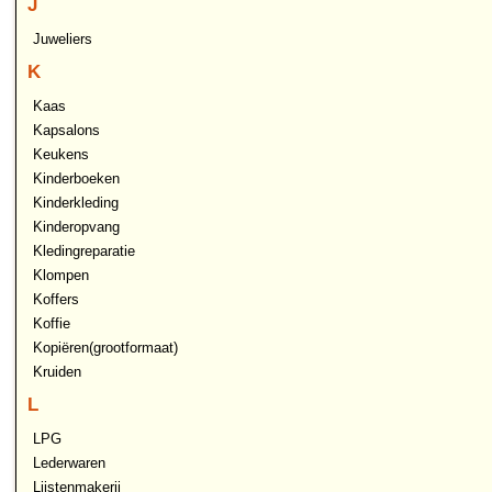
J
Juweliers
K
Kaas
Kapsalons
Keukens
Kinderboeken
Kinderkleding
Kinderopvang
Kledingreparatie
Klompen
Koffers
Koffie
Kopiëren(grootformaat)
Kruiden
L
LPG
Lederwaren
Lijstenmakerij