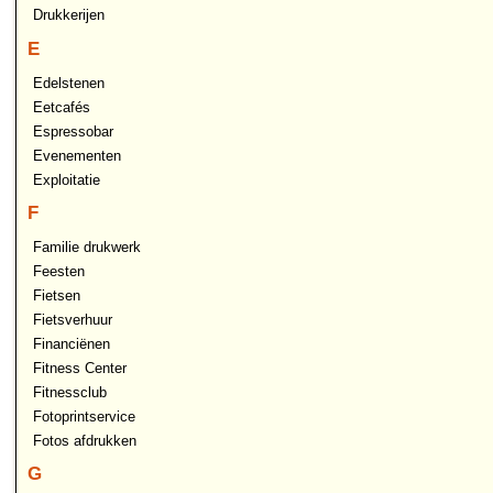
Drukkerijen
E
Edelstenen
Eetcafés
Espressobar
Evenementen
Exploitatie
F
Familie drukwerk
Feesten
Fietsen
Fietsverhuur
Financiënen
Fitness Center
Fitnessclub
Fotoprintservice
Fotos afdrukken
G