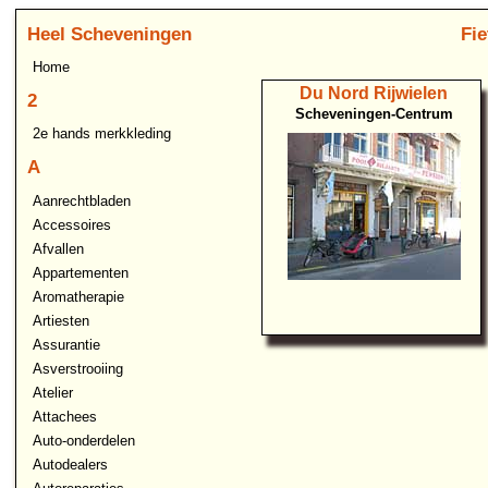
Heel Scheveningen
Fi
Home
Du Nord Rijwielen
2
Scheveningen-Centrum
2e hands merkkleding
A
Aanrechtbladen
Accessoires
Afvallen
Appartementen
Aromatherapie
Artiesten
Assurantie
Asverstrooiing
Atelier
Attachees
Auto-onderdelen
Autodealers