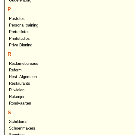
Ouderenzorg
P
Pasfotos
Personal training
Portretfotos
Printstudios
Prive Dinning
R
Reclamebureaus
Reform
Rest. Algemeen
Restaurants
Rijwielen
Rokerijen
Rondvaarten
S
Schilderes
Schoenmakers
Scooters