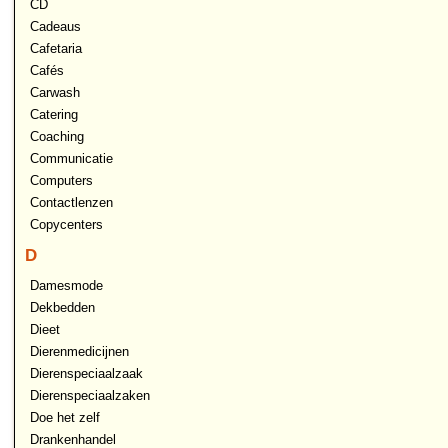
CD
Cadeaus
Cafetaria
Cafés
Carwash
Catering
Coaching
Communicatie
Computers
Contactlenzen
Copycenters
D
Damesmode
Dekbedden
Dieet
Dierenmedicijnen
Dierenspeciaalzaak
Dierenspeciaalzaken
Doe het zelf
Drankenhandel