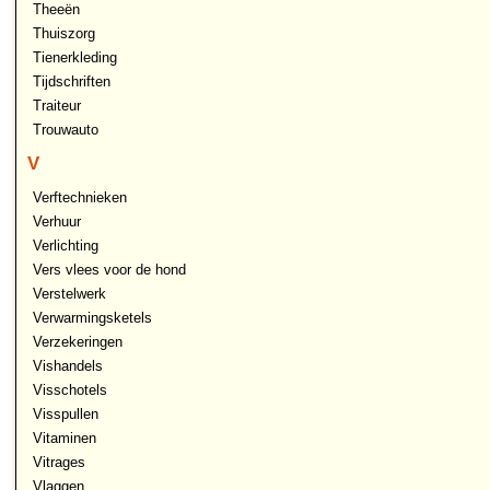
Theeën
Thuiszorg
Tienerkleding
Tijdschriften
Traiteur
Trouwauto
V
Verftechnieken
Verhuur
Verlichting
Vers vlees voor de hond
Verstelwerk
Verwarmingsketels
Verzekeringen
Vishandels
Visschotels
Visspullen
Vitaminen
Vitrages
Vlaggen