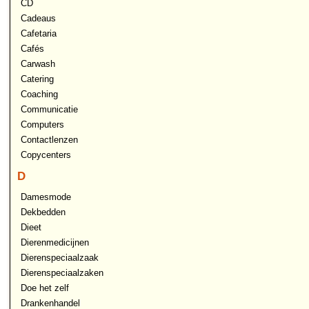
CD
Cadeaus
Cafetaria
Cafés
Carwash
Catering
Coaching
Communicatie
Computers
Contactlenzen
Copycenters
D
Damesmode
Dekbedden
Dieet
Dierenmedicijnen
Dierenspeciaalzaak
Dierenspeciaalzaken
Doe het zelf
Drankenhandel