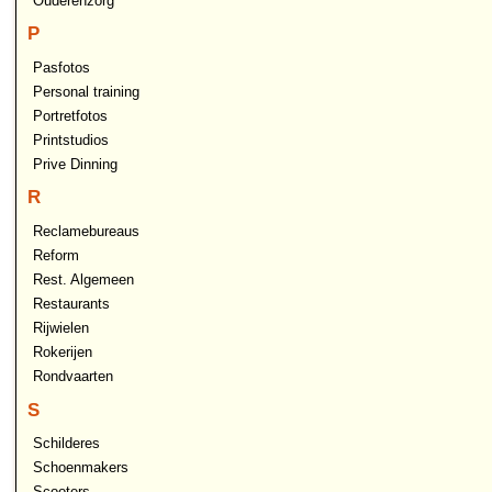
Ouderenzorg
P
Pasfotos
Personal training
Portretfotos
Printstudios
Prive Dinning
R
Reclamebureaus
Reform
Rest. Algemeen
Restaurants
Rijwielen
Rokerijen
Rondvaarten
S
Schilderes
Schoenmakers
Scooters