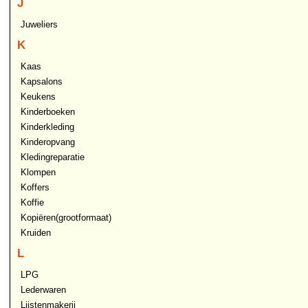
J
Juweliers
K
Kaas
Kapsalons
Keukens
Kinderboeken
Kinderkleding
Kinderopvang
Kledingreparatie
Klompen
Koffers
Koffie
Kopiëren(grootformaat)
Kruiden
L
LPG
Lederwaren
Lijstenmakerij