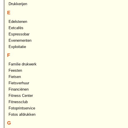
Drukkerijen
E
Edelstenen
Eetcafés
Espressobar
Evenementen
Exploitatie
F
Familie drukwerk
Feesten
Fietsen
Fietsverhuur
Financiënen
Fitness Center
Fitnessclub
Fotoprintservice
Fotos afdrukken
G