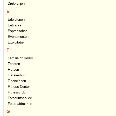
Drukkerijen
E
Edelstenen
Eetcafés
Espressobar
Evenementen
Exploitatie
F
Familie drukwerk
Feesten
Fietsen
Fietsverhuur
Financiënen
Fitness Center
Fitnessclub
Fotoprintservice
Fotos afdrukken
G