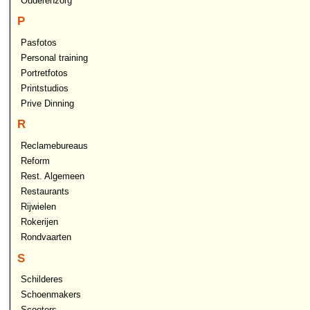
Ouderenzorg
P
Pasfotos
Personal training
Portretfotos
Printstudios
Prive Dinning
R
Reclamebureaus
Reform
Rest. Algemeen
Restaurants
Rijwielen
Rokerijen
Rondvaarten
S
Schilderes
Schoenmakers
Scooters