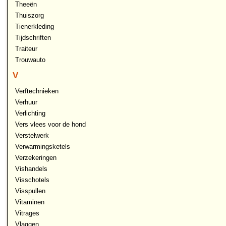
Theeën
Thuiszorg
Tienerkleding
Tijdschriften
Traiteur
Trouwauto
V
Verftechnieken
Verhuur
Verlichting
Vers vlees voor de hond
Verstelwerk
Verwarmingsketels
Verzekeringen
Vishandels
Visschotels
Visspullen
Vitaminen
Vitrages
Vlaggen