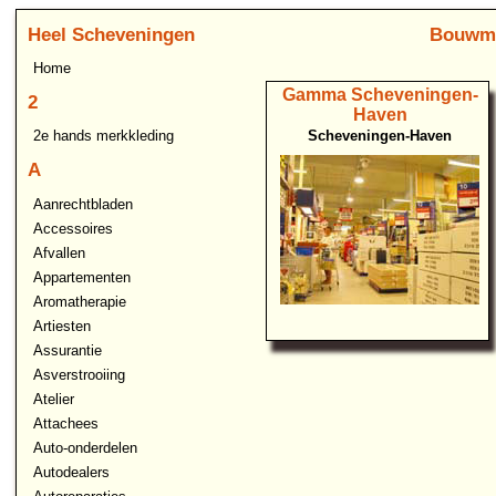
Heel Scheveningen
Bouwma
Home
Gamma Scheveningen-
2
Haven
Scheveningen-Haven
2e hands merkkleding
A
Aanrechtbladen
Accessoires
Afvallen
Appartementen
Aromatherapie
Artiesten
Assurantie
Asverstrooiing
Atelier
Attachees
Auto-onderdelen
Autodealers