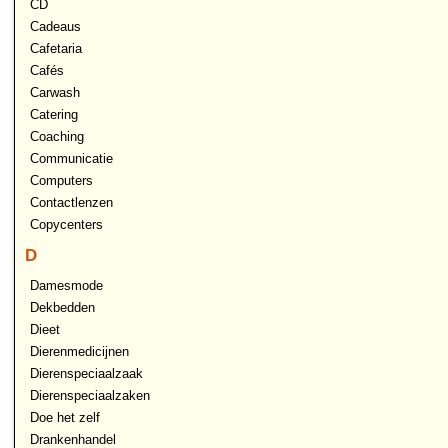
CD
Cadeaus
Cafetaria
Cafés
Carwash
Catering
Coaching
Communicatie
Computers
Contactlenzen
Copycenters
D
Damesmode
Dekbedden
Dieet
Dierenmedicijnen
Dierenspeciaalzaak
Dierenspeciaalzaken
Doe het zelf
Drankenhandel