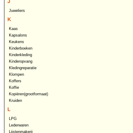
J
Juweliers
K
Kaas
Kapsalons
Keukens
Kinderboeken
Kinderkleding
Kinderopvang
Kledingreparatie
Klompen
Koffers
Koffie
Kopiëren(grootformaat)
Kruiden
L
LPG
Lederwaren
Lijstenmakerij