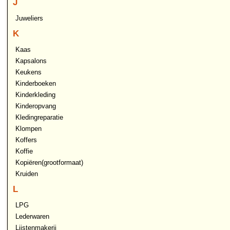
J
Juweliers
K
Kaas
Kapsalons
Keukens
Kinderboeken
Kinderkleding
Kinderopvang
Kledingreparatie
Klompen
Koffers
Koffie
Kopiëren(grootformaat)
Kruiden
L
LPG
Lederwaren
Lijstenmakerij