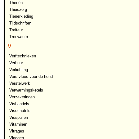
Theeën
Thuiszorg
Tienerkleding
Tijdschriften
Traiteur
Trouwauto
V
Verftechnieken
Verhuur
Verlichting
Vers vlees voor de hond
Verstelwerk
Verwarmingsketels
Verzekeringen
Vishandels
Visschotels
Visspullen
Vitaminen
Vitrages
Vlaggen