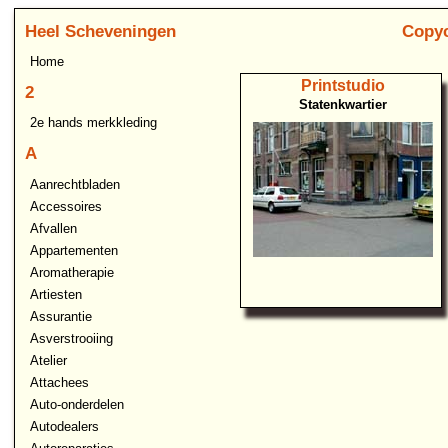
Heel Scheveningen
Copyc
Home
Printstudio
2
Statenkwartier
2e hands merkkleding
A
Aanrechtbladen
Accessoires
Afvallen
Appartementen
Aromatherapie
Artiesten
Assurantie
Asverstrooiing
Atelier
Attachees
Auto-onderdelen
Autodealers