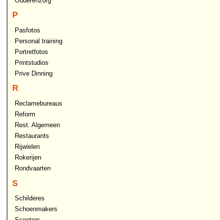
Ouderenzorg
P
Pasfotos
Personal training
Portretfotos
Printstudios
Prive Dinning
R
Reclamebureaus
Reform
Rest. Algemeen
Restaurants
Rijwielen
Rokerijen
Rondvaarten
S
Schilderes
Schoenmakers
Scooters