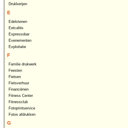
Drukkerijen
E
Edelstenen
Eetcafés
Espressobar
Evenementen
Exploitatie
F
Familie drukwerk
Feesten
Fietsen
Fietsverhuur
Financiënen
Fitness Center
Fitnessclub
Fotoprintservice
Fotos afdrukken
G