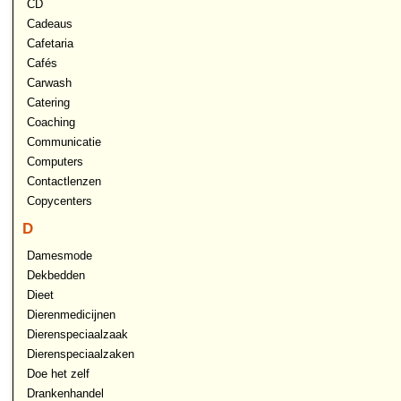
CD
Cadeaus
Cafetaria
Cafés
Carwash
Catering
Coaching
Communicatie
Computers
Contactlenzen
Copycenters
D
Damesmode
Dekbedden
Dieet
Dierenmedicijnen
Dierenspeciaalzaak
Dierenspeciaalzaken
Doe het zelf
Drankenhandel