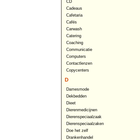
CD
Cadeaus
Cafetaria
Cafés
Carwash
Catering
Coaching
Communicatie
Computers
Contactlenzen
Copycenters
D
Damesmode
Dekbedden
Dieet
Dierenmedicijnen
Dierenspeciaalzaak
Dierenspeciaalzaken
Doe het zelf
Drankenhandel