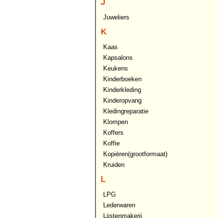
J
Juweliers
K
Kaas
Kapsalons
Keukens
Kinderboeken
Kinderkleding
Kinderopvang
Kledingreparatie
Klompen
Koffers
Koffie
Kopiëren(grootformaat)
Kruiden
L
LPG
Lederwaren
Lijstenmakerij