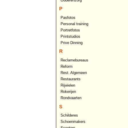
Ouderenzorg
P
Pasfotos
Personal training
Portretfotos
Printstudios
Prive Dinning
R
Reclamebureaus
Reform
Rest. Algemeen
Restaurants
Rijwielen
Rokerijen
Rondvaarten
S
Schilderes
Schoenmakers
Scooters