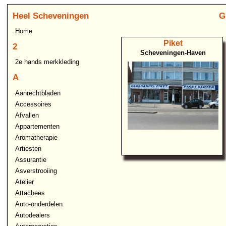
Heel Scheveningen
G
Home
Piket
2
Scheveningen-Haven
2e hands merkkleding
A
Aanrechtbladen
Accessoires
Afvallen
Appartementen
Aromatherapie
Artiesten
Assurantie
Asverstrooiing
Atelier
Attachees
Auto-onderdelen
Autodealers