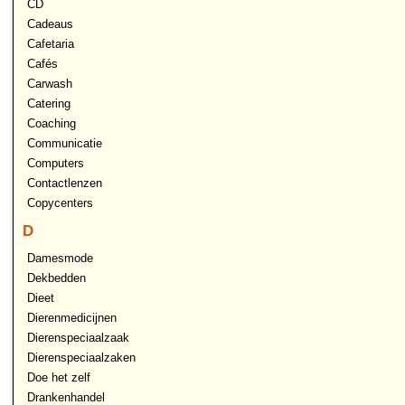
CD
Cadeaus
Cafetaria
Cafés
Carwash
Catering
Coaching
Communicatie
Computers
Contactlenzen
Copycenters
D
Damesmode
Dekbedden
Dieet
Dierenmedicijnen
Dierenspeciaalzaak
Dierenspeciaalzaken
Doe het zelf
Drankenhandel