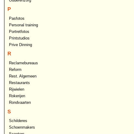
Ouderenzorg
P
Pasfotos
Personal training
Portretfotos
Printstudios
Prive Dinning
R
Reclamebureaus
Reform
Rest. Algemeen
Restaurants
Rijwielen
Rokerijen
Rondvaarten
S
Schilderes
Schoenmakers
Scooters