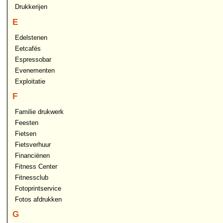
Drukkerijen
E
Edelstenen
Eetcafés
Espressobar
Evenementen
Exploitatie
F
Familie drukwerk
Feesten
Fietsen
Fietsverhuur
Financiënen
Fitness Center
Fitnessclub
Fotoprintservice
Fotos afdrukken
G