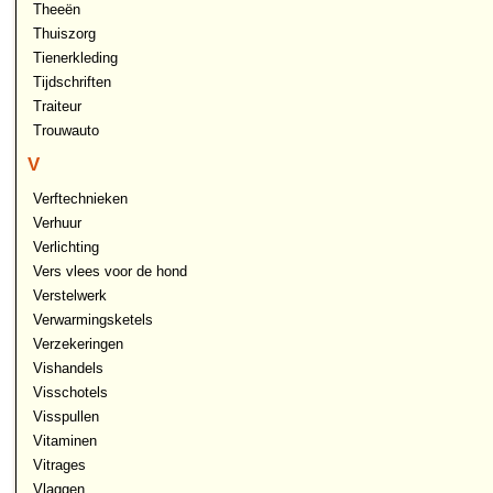
Theeën
Thuiszorg
Tienerkleding
Tijdschriften
Traiteur
Trouwauto
V
Verftechnieken
Verhuur
Verlichting
Vers vlees voor de hond
Verstelwerk
Verwarmingsketels
Verzekeringen
Vishandels
Visschotels
Visspullen
Vitaminen
Vitrages
Vlaggen