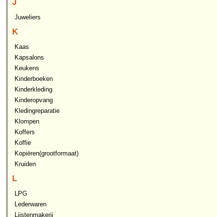
J
Juweliers
K
Kaas
Kapsalons
Keukens
Kinderboeken
Kinderkleding
Kinderopvang
Kledingreparatie
Klompen
Koffers
Koffie
Kopiëren(grootformaat)
Kruiden
L
LPG
Lederwaren
Lijstenmakerij