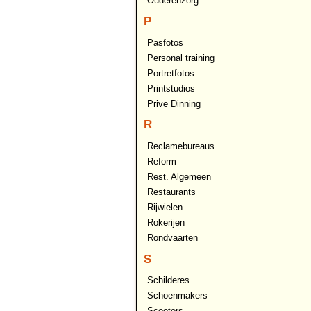
Ouderenzorg
P
Pasfotos
Personal training
Portretfotos
Printstudios
Prive Dinning
R
Reclamebureaus
Reform
Rest. Algemeen
Restaurants
Rijwielen
Rokerijen
Rondvaarten
S
Schilderes
Schoenmakers
Scooters