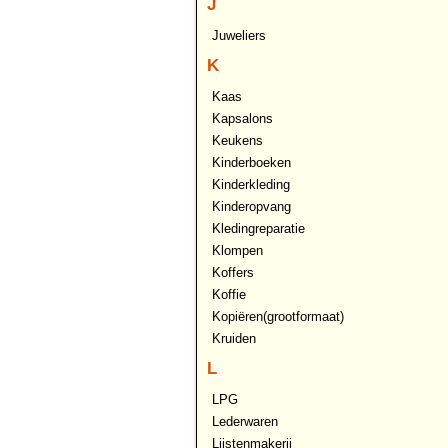
J
Juweliers
K
Kaas
Kapsalons
Keukens
Kinderboeken
Kinderkleding
Kinderopvang
Kledingreparatie
Klompen
Koffers
Koffie
Kopiëren(grootformaat)
Kruiden
L
LPG
Lederwaren
Lijstenmakerij