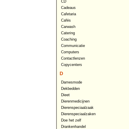
CD
Cadeaus
Cafetaria
Cafés
Carwash
Catering
Coaching
Communicatie
Computers
Contactlenzen
Copycenters
D
Damesmode
Dekbedden
Dieet
Dierenmedicijnen
Dierenspeciaalzaak
Dierenspeciaalzaken
Doe het zelf
Drankenhandel