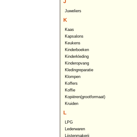
J
Juweliers
K
Kaas
Kapsalons
Keukens
Kinderboeken
Kinderkleding
Kinderopvang
Kledingreparatie
Klompen
Koffers
Koffie
Kopiëren(grootformaat)
Kruiden
L
LPG
Lederwaren
Lijstenmakerij