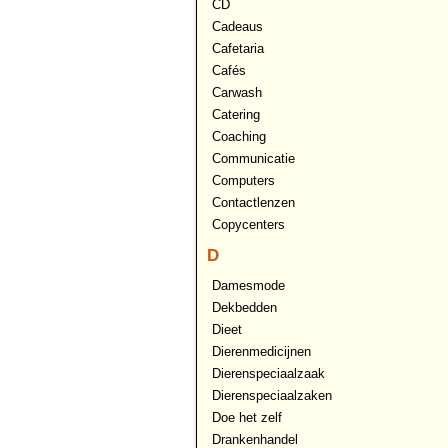
CD
Cadeaus
Cafetaria
Cafés
Carwash
Catering
Coaching
Communicatie
Computers
Contactlenzen
Copycenters
D
Damesmode
Dekbedden
Dieet
Dierenmedicijnen
Dierenspeciaalzaak
Dierenspeciaalzaken
Doe het zelf
Drankenhandel