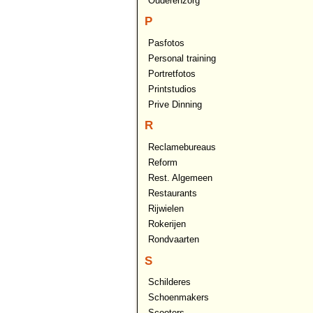
Ouderenzorg
P
Pasfotos
Personal training
Portretfotos
Printstudios
Prive Dinning
R
Reclamebureaus
Reform
Rest. Algemeen
Restaurants
Rijwielen
Rokerijen
Rondvaarten
S
Schilderes
Schoenmakers
Scooters