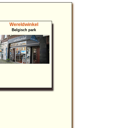
Wereldwinkel
Belgisch park