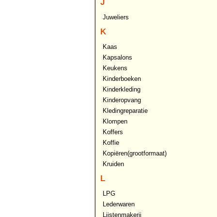
J
Juweliers
K
Kaas
Kapsalons
Keukens
Kinderboeken
Kinderkleding
Kinderopvang
Kledingreparatie
Klompen
Koffers
Koffie
Kopiëren(grootformaat)
Kruiden
L
LPG
Lederwaren
Lijstenmakerij