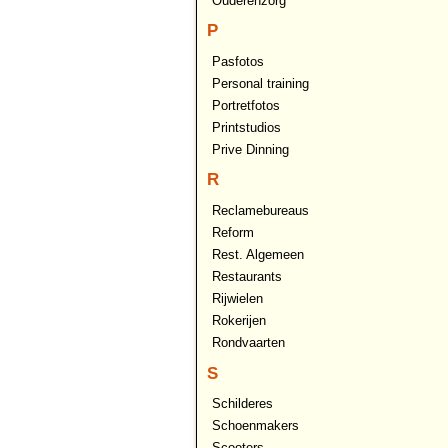
Ouderenzorg
P
Pasfotos
Personal training
Portretfotos
Printstudios
Prive Dinning
R
Reclamebureaus
Reform
Rest. Algemeen
Restaurants
Rijwielen
Rokerijen
Rondvaarten
S
Schilderes
Schoenmakers
Scooters