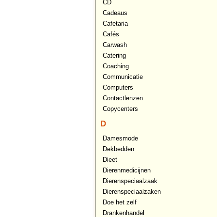
CD
Cadeaus
Cafetaria
Cafés
Carwash
Catering
Coaching
Communicatie
Computers
Contactlenzen
Copycenters
D
Damesmode
Dekbedden
Dieet
Dierenmedicijnen
Dierenspeciaalzaak
Dierenspeciaalzaken
Doe het zelf
Drankenhandel