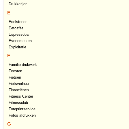
Drukkerijen
E
Edelstenen
Eetcafés
Espressobar
Evenementen
Exploitatie
F
Familie drukwerk
Feesten
Fietsen
Fietsverhuur
Financiënen
Fitness Center
Fitnessclub
Fotoprintservice
Fotos afdrukken
G