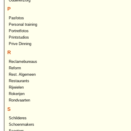
Ouderenzorg
P
Pasfotos
Personal training
Portretfotos
Printstudios
Prive Dinning
R
Reclamebureaus
Reform
Rest. Algemeen
Restaurants
Rijwielen
Rokerijen
Rondvaarten
S
Schilderes
Schoenmakers
Scooters