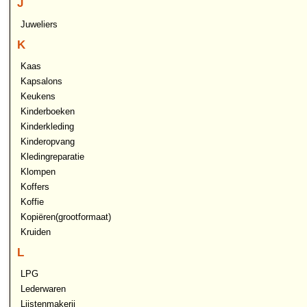
J
Juweliers
K
Kaas
Kapsalons
Keukens
Kinderboeken
Kinderkleding
Kinderopvang
Kledingreparatie
Klompen
Koffers
Koffie
Kopiëren(grootformaat)
Kruiden
L
LPG
Lederwaren
Lijstenmakerij