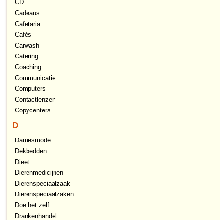
CD
Cadeaus
Cafetaria
Cafés
Carwash
Catering
Coaching
Communicatie
Computers
Contactlenzen
Copycenters
D
Damesmode
Dekbedden
Dieet
Dierenmedicijnen
Dierenspeciaalzaak
Dierenspeciaalzaken
Doe het zelf
Drankenhandel