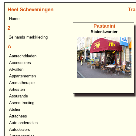
Heel Scheveningen
Tra
Home
Pastanini
2
Statenkwartier
2e hands merkkleding
A
Aanrechtbladen
Accessoires
Afvallen
Appartementen
Aromatherapie
Artiesten
Assurantie
Asverstrooiing
Atelier
Attachees
Auto-onderdelen
Autodealers