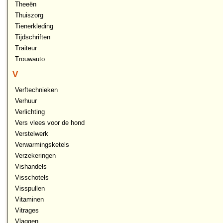
Theeën
Thuiszorg
Tienerkleding
Tijdschriften
Traiteur
Trouwauto
V
Verftechnieken
Verhuur
Verlichting
Vers vlees voor de hond
Verstelwerk
Verwarmingsketels
Verzekeringen
Vishandels
Visschotels
Visspullen
Vitaminen
Vitrages
Vlaggen