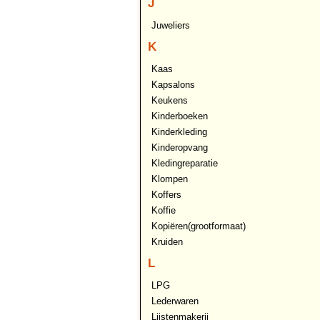
J
Juweliers
K
Kaas
Kapsalons
Keukens
Kinderboeken
Kinderkleding
Kinderopvang
Kledingreparatie
Klompen
Koffers
Koffie
Kopiëren(grootformaat)
Kruiden
L
LPG
Lederwaren
Lijstenmakerij