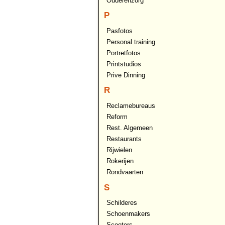
Ouderenzorg
P
Pasfotos
Personal training
Portretfotos
Printstudios
Prive Dinning
R
Reclamebureaus
Reform
Rest. Algemeen
Restaurants
Rijwielen
Rokerijen
Rondvaarten
S
Schilderes
Schoenmakers
Scooters