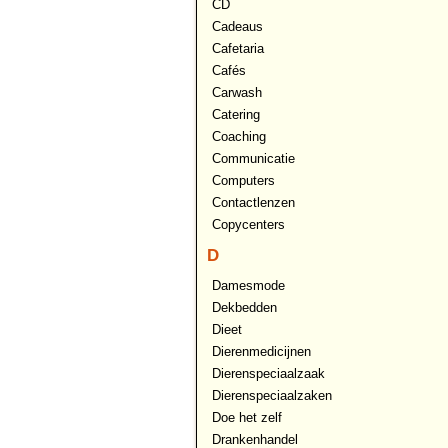
CD
Cadeaus
Cafetaria
Cafés
Carwash
Catering
Coaching
Communicatie
Computers
Contactlenzen
Copycenters
D
Damesmode
Dekbedden
Dieet
Dierenmedicijnen
Dierenspeciaalzaak
Dierenspeciaalzaken
Doe het zelf
Drankenhandel