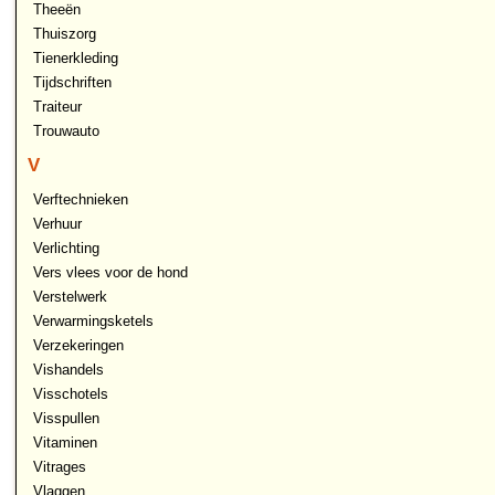
Theeën
Thuiszorg
Tienerkleding
Tijdschriften
Traiteur
Trouwauto
V
Verftechnieken
Verhuur
Verlichting
Vers vlees voor de hond
Verstelwerk
Verwarmingsketels
Verzekeringen
Vishandels
Visschotels
Visspullen
Vitaminen
Vitrages
Vlaggen