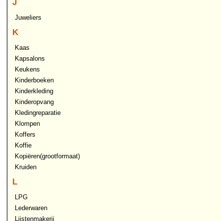
J
Juweliers
K
Kaas
Kapsalons
Keukens
Kinderboeken
Kinderkleding
Kinderopvang
Kledingreparatie
Klompen
Koffers
Koffie
Kopiëren(grootformaat)
Kruiden
L
LPG
Lederwaren
Lijstenmakerij