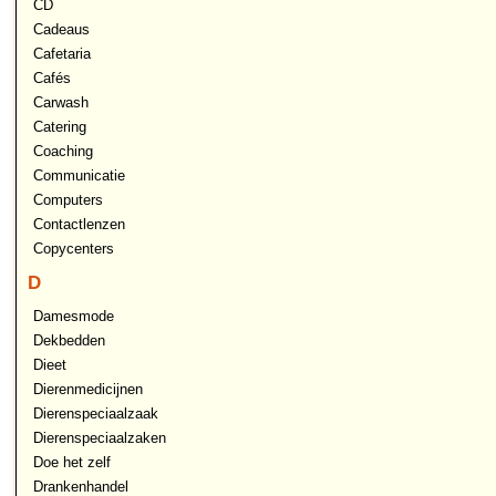
CD
Cadeaus
Cafetaria
Cafés
Carwash
Catering
Coaching
Communicatie
Computers
Contactlenzen
Copycenters
D
Damesmode
Dekbedden
Dieet
Dierenmedicijnen
Dierenspeciaalzaak
Dierenspeciaalzaken
Doe het zelf
Drankenhandel