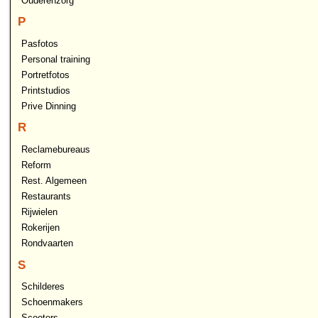
Ouderenzorg
P
Pasfotos
Personal training
Portretfotos
Printstudios
Prive Dinning
R
Reclamebureaus
Reform
Rest. Algemeen
Restaurants
Rijwielen
Rokerijen
Rondvaarten
S
Schilderes
Schoenmakers
Scooters