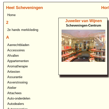
Heel Scheveningen
Hor
Home
Juwelier van Wijnen
2
Scheveningen-Centrum
2e hands merkkleding
A
Aanrechtbladen
Accessoires
Afvallen
Appartementen
Aromatherapie
Artiesten
Assurantie
Asverstrooiing
Atelier
Attachees
Auto-onderdelen
Autodealers