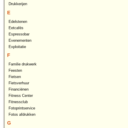
Drukkerijen
E
Edelstenen
Eetcafés
Espressobar
Evenementen
Exploitatie
F
Familie drukwerk
Feesten
Fietsen
Fietsverhuur
Financiënen
Fitness Center
Fitnessclub
Fotoprintservice
Fotos afdrukken
G