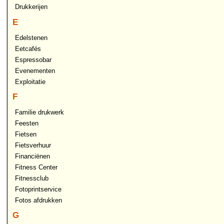
Drukkerijen
E
Edelstenen
Eetcafés
Espressobar
Evenementen
Exploitatie
F
Familie drukwerk
Feesten
Fietsen
Fietsverhuur
Financiënen
Fitness Center
Fitnessclub
Fotoprintservice
Fotos afdrukken
G