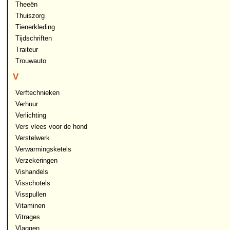
Theeën
Thuiszorg
Tienerkleding
Tijdschriften
Traiteur
Trouwauto
V
Verftechnieken
Verhuur
Verlichting
Vers vlees voor de hond
Verstelwerk
Verwarmingsketels
Verzekeringen
Vishandels
Visschotels
Visspullen
Vitaminen
Vitrages
Vlaggen