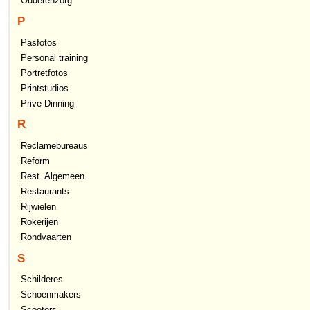
Ouderenzorg
P
Pasfotos
Personal training
Portretfotos
Printstudios
Prive Dinning
R
Reclamebureaus
Reform
Rest. Algemeen
Restaurants
Rijwielen
Rokerijen
Rondvaarten
S
Schilderes
Schoenmakers
Scooters