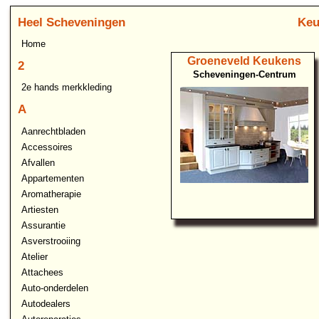
Heel Scheveningen
Keu
Home
Groeneveld Keukens
2
Scheveningen-Centrum
2e hands merkkleding
A
Aanrechtbladen
Accessoires
Afvallen
Appartementen
Aromatherapie
Artiesten
Assurantie
Asverstrooiing
Atelier
Attachees
Auto-onderdelen
Autodealers