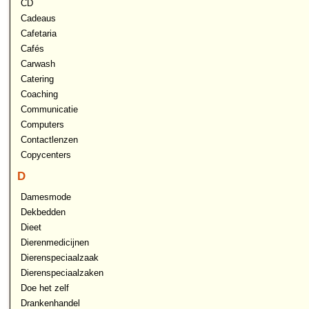
CD
Cadeaus
Cafetaria
Cafés
Carwash
Catering
Coaching
Communicatie
Computers
Contactlenzen
Copycenters
D
Damesmode
Dekbedden
Dieet
Dierenmedicijnen
Dierenspeciaalzaak
Dierenspeciaalzaken
Doe het zelf
Drankenhandel