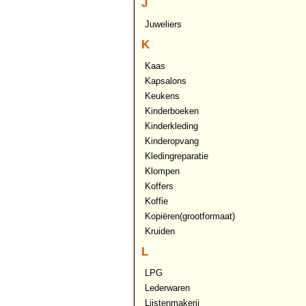
J
Juweliers
K
Kaas
Kapsalons
Keukens
Kinderboeken
Kinderkleding
Kinderopvang
Kledingreparatie
Klompen
Koffers
Koffie
Kopiëren(grootformaat)
Kruiden
L
LPG
Lederwaren
Lijstenmakerij