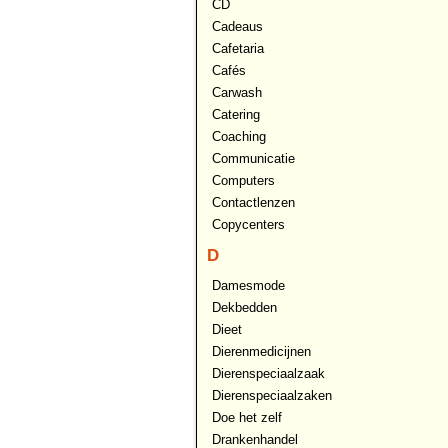
CD
Cadeaus
Cafetaria
Cafés
Carwash
Catering
Coaching
Communicatie
Computers
Contactlenzen
Copycenters
D
Damesmode
Dekbedden
Dieet
Dierenmedicijnen
Dierenspeciaalzaak
Dierenspeciaalzaken
Doe het zelf
Drankenhandel