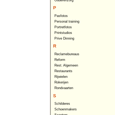
Ouderenzorg
P
Pasfotos
Personal training
Portretfotos
Printstudios
Prive Dinning
R
Reclamebureaus
Reform
Rest. Algemeen
Restaurants
Rijwielen
Rokerijen
Rondvaarten
S
Schilderes
Schoenmakers
Scooters