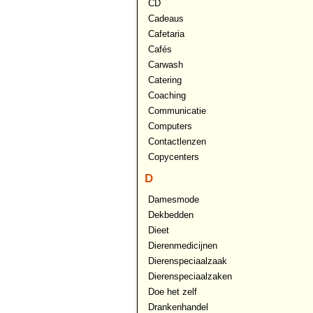
CD
Cadeaus
Cafetaria
Cafés
Carwash
Catering
Coaching
Communicatie
Computers
Contactlenzen
Copycenters
D
Damesmode
Dekbedden
Dieet
Dierenmedicijnen
Dierenspeciaalzaak
Dierenspeciaalzaken
Doe het zelf
Drankenhandel