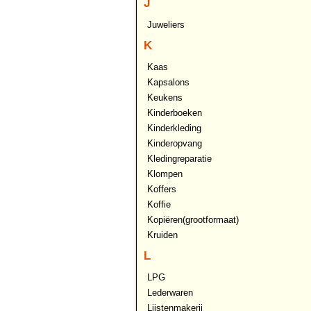
J
Juweliers
K
Kaas
Kapsalons
Keukens
Kinderboeken
Kinderkleding
Kinderopvang
Kledingreparatie
Klompen
Koffers
Koffie
Kopiëren(grootformaat)
Kruiden
L
LPG
Lederwaren
Lijstenmakerij