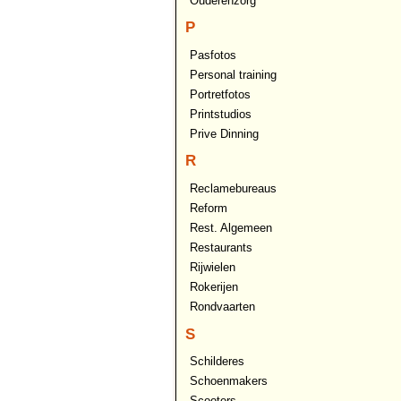
Ouderenzorg
P
Pasfotos
Personal training
Portretfotos
Printstudios
Prive Dinning
R
Reclamebureaus
Reform
Rest. Algemeen
Restaurants
Rijwielen
Rokerijen
Rondvaarten
S
Schilderes
Schoenmakers
Scooters