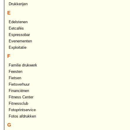
Drukkerijen
E
Edelstenen
Eetcafés
Espressobar
Evenementen
Exploitatie
F
Familie drukwerk
Feesten
Fietsen
Fietsverhuur
Financiënen
Fitness Center
Fitnessclub
Fotoprintservice
Fotos afdrukken
G