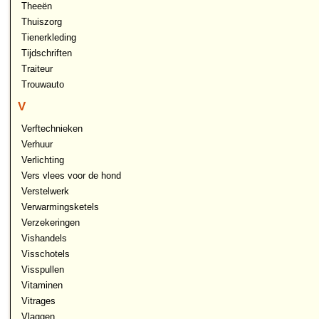
Theeën
Thuiszorg
Tienerkleding
Tijdschriften
Traiteur
Trouwauto
V
Verftechnieken
Verhuur
Verlichting
Vers vlees voor de hond
Verstelwerk
Verwarmingsketels
Verzekeringen
Vishandels
Visschotels
Visspullen
Vitaminen
Vitrages
Vlaggen