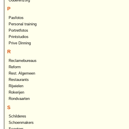
Ouderenzorg
P
Pasfotos
Personal training
Portretfotos
Printstudios
Prive Dinning
R
Reclamebureaus
Reform
Rest. Algemeen
Restaurants
Rijwielen
Rokerijen
Rondvaarten
S
Schilderes
Schoenmakers
Scooters