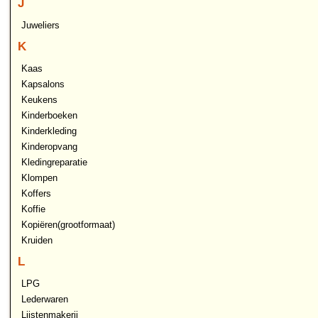
J
Juweliers
K
Kaas
Kapsalons
Keukens
Kinderboeken
Kinderkleding
Kinderopvang
Kledingreparatie
Klompen
Koffers
Koffie
Kopiëren(grootformaat)
Kruiden
L
LPG
Lederwaren
Lijstenmakerij