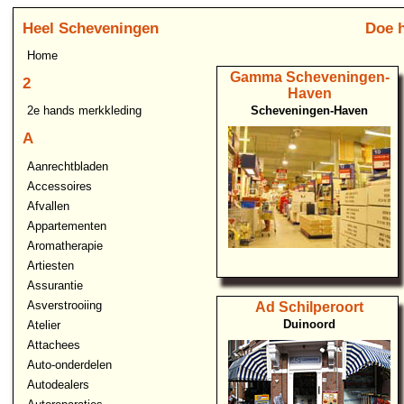
Heel Scheveningen
Doe h
Home
Gamma Scheveningen-
2
Haven
Scheveningen-Haven
2e hands merkkleding
A
Aanrechtbladen
Accessoires
Afvallen
Appartementen
Aromatherapie
Artiesten
Assurantie
Asverstrooiing
Ad Schilperoort
Duinoord
Atelier
Attachees
Auto-onderdelen
Autodealers