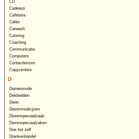
CD
Cadeaus
Cafetaria
Cafés
Carwash
Catering
Coaching
Communicatie
Computers
Contactlenzen
Copycenters
D
Damesmode
Dekbedden
Dieet
Dierenmedicijnen
Dierenspeciaalzaak
Dierenspeciaalzaken
Doe het zelf
Drankenhandel