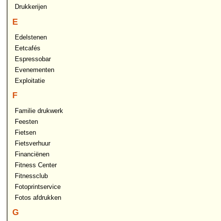
Drukkerijen
E
Edelstenen
Eetcafés
Espressobar
Evenementen
Exploitatie
F
Familie drukwerk
Feesten
Fietsen
Fietsverhuur
Financiënen
Fitness Center
Fitnessclub
Fotoprintservice
Fotos afdrukken
G