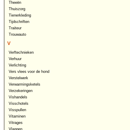
Theeën
Thuiszorg
Tienerkleding
Tijdschriften
Traiteur
Trouwauto
V
Verftechnieken
Verhuur
Verlichting
Vers vlees voor de hond
Verstelwerk
Verwarmingsketels
Verzekeringen
Vishandels
Visschotels
Visspullen
Vitaminen
Vitrages
Vlaggen