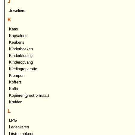
J
Juweliers
K
Kaas
Kapsalons
Keukens
Kinderboeken
Kinderkleding
Kinderopvang
Kledingreparatie
Klompen
Koffers
Koffie
Kopiëren(grootformaat)
Kruiden
L
LPG
Lederwaren
Lijstenmakerij