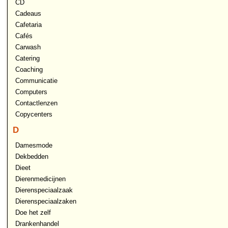
CD
Cadeaus
Cafetaria
Cafés
Carwash
Catering
Coaching
Communicatie
Computers
Contactlenzen
Copycenters
D
Damesmode
Dekbedden
Dieet
Dierenmedicijnen
Dierenspeciaalzaak
Dierenspeciaalzaken
Doe het zelf
Drankenhandel