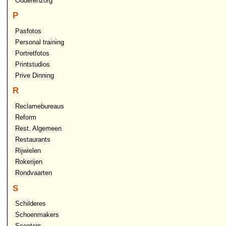
Ouderenzorg
P
Pasfotos
Personal training
Portretfotos
Printstudios
Prive Dinning
R
Reclamebureaus
Reform
Rest. Algemeen
Restaurants
Rijwielen
Rokerijen
Rondvaarten
S
Schilderes
Schoenmakers
Scooters